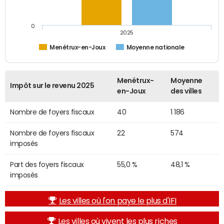
0
2025
Menétrux-en-Joux
Moyenne nationale
Menétrux-
Moyenne
Impôt sur le revenu 2025
en-Joux
des villes
Nombre de foyers fiscaux
40
1 186
Nombre de foyers fiscaux
22
574
imposés
Part des foyers fiscaux
55,0 %
48,1 %
imposés
Les villes où l'on paye le plus d'IFI
Les villes où vivent les plus riches