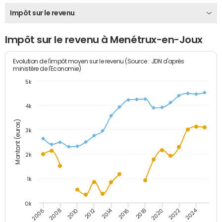
Impôt sur le revenu
Impôt sur le revenu à Menétrux-en-Joux
Evolution de l'impôt moyen sur le revenu (Source : JDN d'après
ministère de l'Economie)
5k
4k
Montant (euros)
3k
2k
1k
0k
2014
2024
2010
2020
2012
2022
2006
2016
2008
2018