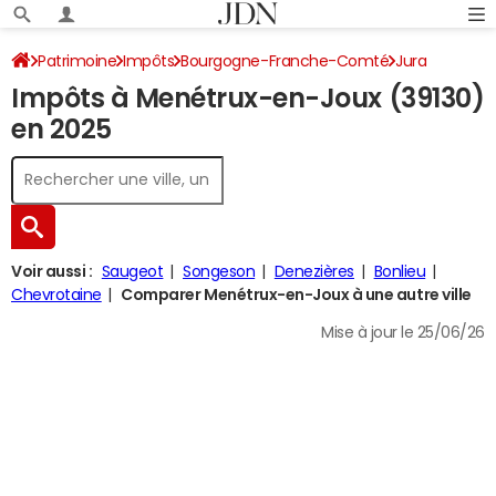
Patrimoine
Impôts
Bourgogne-Franche-Comté
Jura
Impôts à Menétrux-en-Joux (39130)
Menétrux-en-Joux
Impôt sur le revenu
en 2025
Voir aussi :
Saugeot
Songeson
Denezières
Bonlieu
Chevrotaine
Comparer Menétrux-en-Joux à une autre ville
Mise à jour le 25/06/26