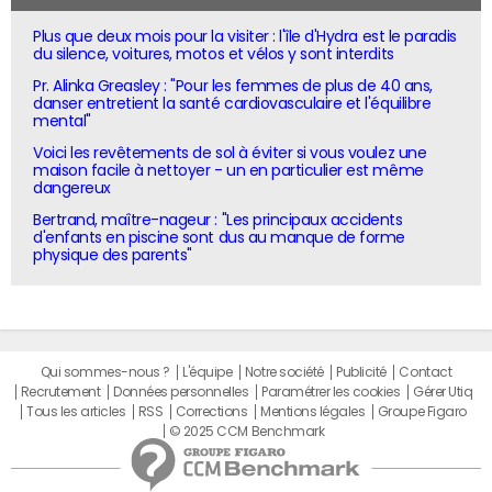
Plus que deux mois pour la visiter : l'île d'Hydra est le paradis
du silence, voitures, motos et vélos y sont interdits
Pr. Alinka Greasley : "Pour les femmes de plus de 40 ans,
danser entretient la santé cardiovasculaire et l'équilibre
mental"
Voici les revêtements de sol à éviter si vous voulez une
maison facile à nettoyer - un en particulier est même
dangereux
Bertrand, maître-nageur : "Les principaux accidents
d'enfants en piscine sont dus au manque de forme
physique des parents"
Qui sommes-nous ?
L'équipe
Notre société
Publicité
Contact
Recrutement
Données personnelles
Paramétrer les cookies
Gérer Utiq
Tous les articles
RSS
Corrections
Mentions légales
Groupe Figaro
© 2025 CCM Benchmark