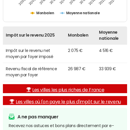
2014
2024
2010
2020
2012
2022
2006
2016
2008
2018
Monbalen
Moyenne nationale
Moyenne
Impôt sur le revenu 2025
Monbalen
nationale
Impôt sur le revenu net
2 075 €
4 516 €
moyen par foyer imposé
Revenu fiscal de référence
26 987 €
33 939 €
moyen par foyer
Les villes les plus riches de France
Les villes où l'on paye le plus d'impôt sur le revenu
A ne pas manquer
Recevez nos astuces et bons plans directement par e-