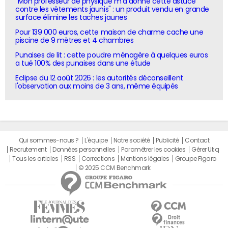
"Mon professeur de physique m'a donné cette astuce
contre les vêtements jaunis" : un produit vendu en grande
surface élimine les taches jaunes
Pour 139 000 euros, cette maison de charme cache une
piscine de 9 mètres et 4 chambres
Punaises de lit : cette poudre ménagère à quelques euros
a tué 100% des punaises dans une étude
Eclipse du 12 août 2026 : les autorités déconseillent
l'observation aux moins de 3 ans, même équipés
Qui sommes-nous ?
L'équipe
Notre société
Publicité
Contact
Recrutement
Données personnelles
Paramétrer les cookies
Gérer Utiq
Tous les articles
RSS
Corrections
Mentions légales
Groupe Figaro
© 2025 CCM Benchmark