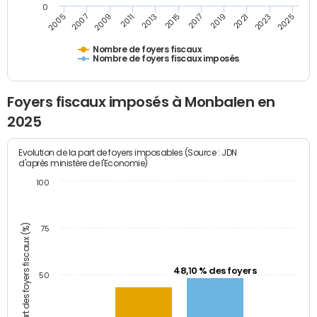
0
2009
2023
2017
2011
2025
2005
2019
2013
2007
2021
2015
Nombre de foyers fiscaux
Nombre de foyers fiscaux imposés
Foyers fiscaux imposés à Monbalen en
2025
Evolution de la part de foyers imposables (Source : JDN
d'après ministère de l'Economie)
100
Part des foyers fiscaux (%)
75
48,10 % des foyers
50