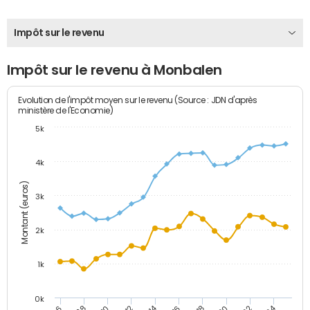
Impôt sur le revenu
Impôt sur le revenu à Monbalen
Evolution de l'impôt moyen sur le revenu (Source : JDN d'après
ministère de l'Economie)
5k
4k
Montant (euros)
3k
2k
1k
0k