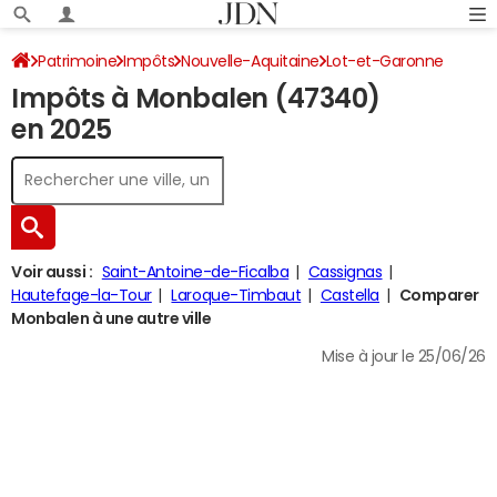
Patrimoine
Impôts
Nouvelle-Aquitaine
Lot-et-Garonne
Impôts à Monbalen (47340)
Monbalen
Impôt sur le revenu
en 2025
Voir aussi :
Saint-Antoine-de-Ficalba
Cassignas
Hautefage-la-Tour
Laroque-Timbaut
Castella
Comparer
Monbalen à une autre ville
Mise à jour le 25/06/26