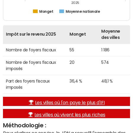
2025
Monget
Moyenne nationale
Moyenne
Impôt sur le revenu 2025
Monget
des villes
Nombre de foyers fiscaux
55
1 186
Nombre de foyers fiscaux
20
574
imposés
Part des foyers fiscaux
36,4 %
48,1 %
imposés
Les villes où l'on paye le plus d'IFI
Les villes où vivent les plus riches
Méthodologie :
Pour réaliser ce service, le JDN a recueilli l'ensemble des