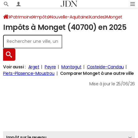
Patrimoine
Impôts
Nouvelle-Aquitaine
Landes
Monget
Impôts à Monget (40700) en 2025
Impôt sur le revenu
Voir aussi :
Arget
Peyre
Montagut
Casteide-Candau
Piets-Plasence-Moustrou
Comparer Monget à une autre ville
Mise à jour le 25/06/26
Impôt sur le revenu