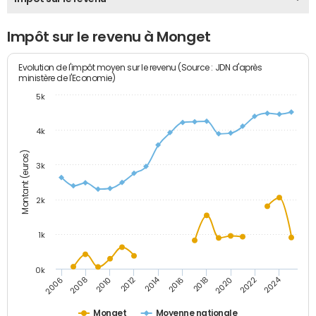
Impôt sur le revenu à Monget
Evolution de l'impôt moyen sur le revenu (Source : JDN d'après
ministère de l'Economie)
5k
4k
Montant (euros)
3k
2k
1k
0k
2014
2024
2010
2020
2012
2022
2006
2016
2008
2018
Monget
Moyenne nationale