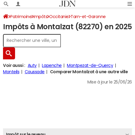
Patrimoine
Impôts
Occitanie
Tarn-et-Garonne
Impôts à Montalzat (82270) en 2025
Montalzat
Impôt sur le revenu
Voir aussi :
Auty
Lapenche
Montpezat-de-Quercy
Monteils
Caussade
Comparer Montalzat à une autre ville
Mise à jour le 25/06/26
Impôt sur le revenu