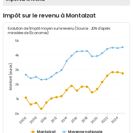
Impôt sur le revenu à Montalzat
Evolution de l'impôt moyen sur le revenu (Source : JDN d'après
ministère de l'Economie)
5k
4k
Montant (euros)
3k
2k
1k
0k
2014
2024
2010
2020
2012
2022
2006
2016
2008
2018
Montalzat
Moyenne nationale