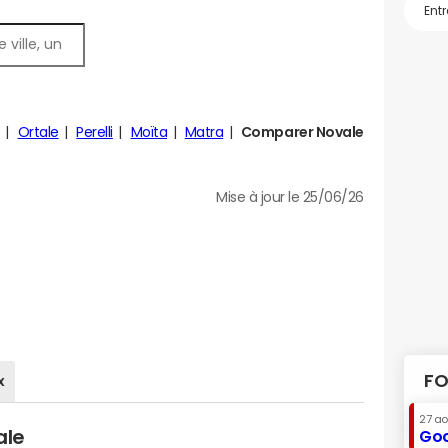
Ortale
Perelli
Moïta
Matra
Comparer Novale
Mise à jour le 25/06/26
FO
x
27 a
ale
Goo