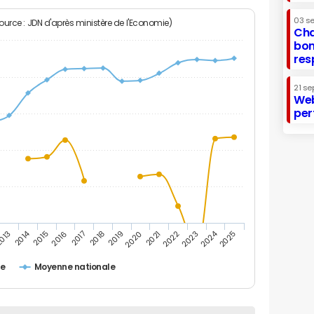
03 s
Source : JDN d'après ministère de l'Economie)
Cha
bon
res
21 se
Web
per
2014
2024
013
2015
2016
2017
2018
2019
2020
2021
2022
2023
2025
le
Moyenne nationale