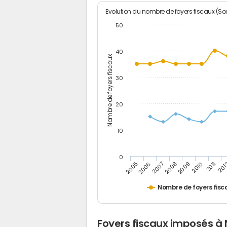
Evolution du nombre de foyers fiscaux (Sou
50
40
Nombre de foyers fiscaux
30
20
10
0
201
2009
2006
2011
2008
2005
2010
2007
Nombre de foyers fisc
Foyers fiscaux imposés à