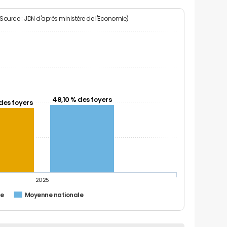
(Source : JDN d'après ministère de l'Economie)
48,10 % des foyers
des foyers
2025
le
Moyenne nationale