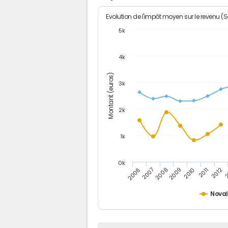
Evolution de l'impôt moyen sur le revenu (
5k
4k
Montant (euros)
3k
2k
1k
0k
2006
2007
2008
2009
2010
2011
2012
2
Nova