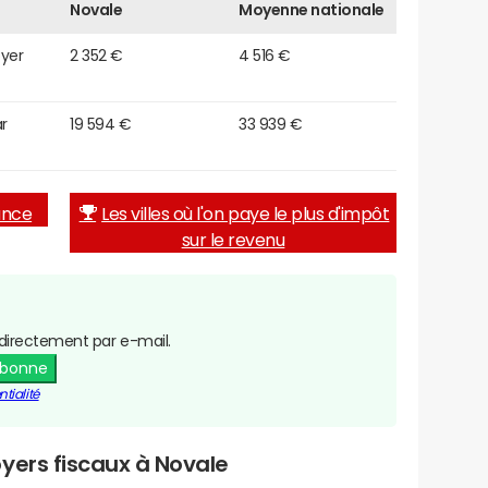
Novale
Moyenne nationale
oyer
2 352 €
4 516 €
r
19 594 €
33 939 €
rance
Les villes où l'on paye le plus d'impôt
sur le revenu
directement par e-mail.
abonne
tialité
yers fiscaux à Novale