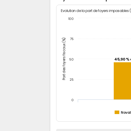
Evolution de la part de foyers imposables 
100
Part des foyers fiscaux (%)
75
45,90 % 
50
25
0
Nova