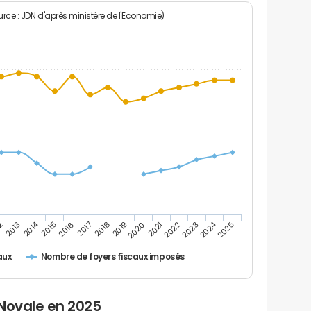
rce : JDN d'après ministère de l'Economie)
2014
2024
2020
2
2025
2017
2022
2019
2016
2021
2013
2018
2023
2015
Nombre de foyers fiscaux imposés
aux
 Novale en 2025