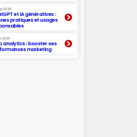
ep 2026
tGPT et IA génératives :
nes pratiques et usages
ponsables
p 2026
 analytics : booster ses
formances marketing