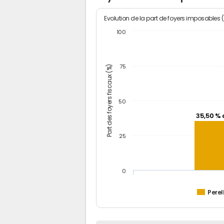
Evolution de la part de foyers imposables 
100
Part des foyers fiscaux (%)
75
50
35,50 % 
25
0
Perell