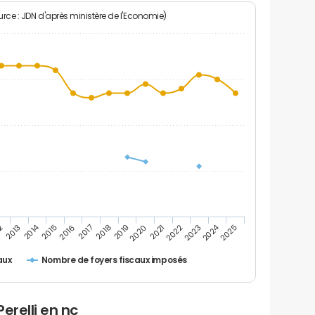
rce : JDN d'après ministère de l'Economie)
2014
2024
2020
2
2025
2017
2022
2019
2016
2021
2013
2018
2023
2015
Nombre de foyers fiscaux imposés
aux
erelli en nc