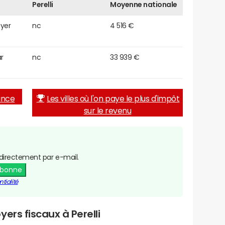
Perelli
Moyenne nationale
oyer
nc
4 516 €
r
nc
33 939 €
rance
Les villes où l'on paye le plus d'impôt
sur le revenu
directement par e-mail.
abonne
tialité
ers fiscaux à Perelli