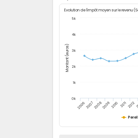
Evolution de l'impôt moyen sur le revenu (
5k
4k
Montant (euros)
3k
2k
1k
0k
2006
2007
2008
2009
2010
2011
2012
2
Perell