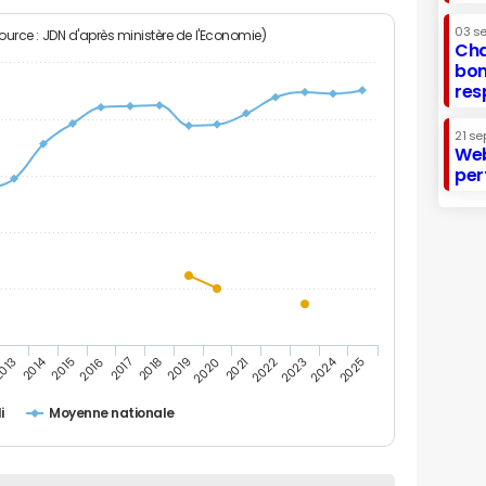
03 s
Source : JDN d'après ministère de l'Economie)
Cha
bon
res
21 se
Web
per
2014
2024
013
2015
2016
2017
2018
2019
2020
2021
2022
2023
2025
i
Moyenne nationale