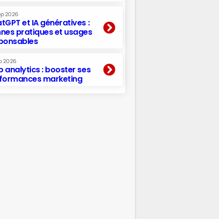
ep 2026
tGPT et IA génératives :
nes pratiques et usages
ponsables
p 2026
 analytics : booster ses
formances marketing