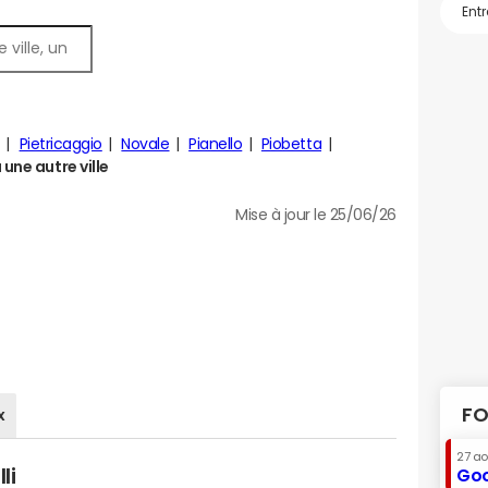
Pietricaggio
Novale
Pianello
Piobetta
une autre ville
Mise à jour le 25/06/26
FO
x
27 a
li
Goo