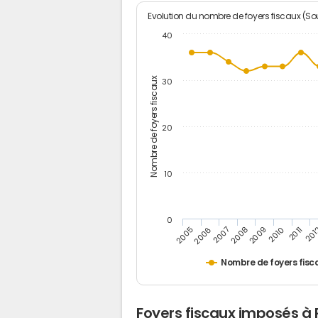
Evolution du nombre de foyers fiscaux (Sou
40
Nombre de foyers fiscaux
30
20
10
0
201
2009
2006
2011
2008
2005
2010
2007
Nombre de foyers fisc
Foyers fiscaux imposés à P