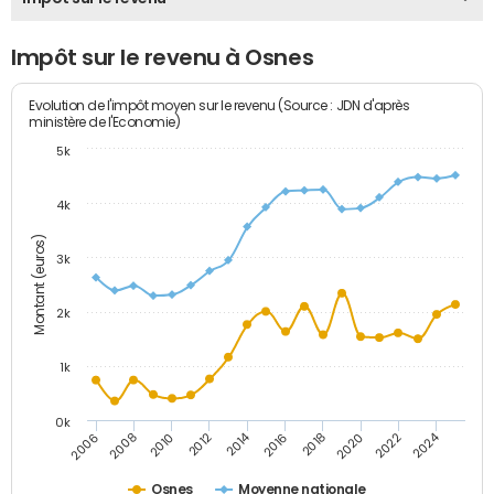
Impôt sur le revenu à Osnes
Evolution de l'impôt moyen sur le revenu (Source : JDN d'après
ministère de l'Economie)
5k
4k
Montant (euros)
3k
2k
1k
0k
2014
2024
2010
2020
2012
2022
2006
2016
2008
2018
Osnes
Moyenne nationale