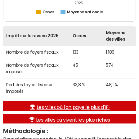
2025
Osnes
Moyenne nationale
Moyenne
Impôt sur le revenu 2025
Osnes
des villes
Nombre de foyers fiscaux
133
1 186
Nombre de foyers fiscaux
45
574
imposés
Part des foyers fiscaux
33,8 %
48,1 %
imposés
Les villes où l'on paye le plus d'IFI
Les villes où vivent les plus riches
Méthodologie :
Pour réaliser ce service, le JDN a recueilli l'ensemble des