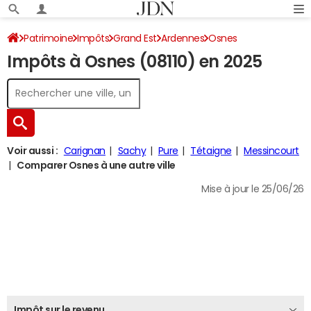
Patrimoine
Impôts
Grand Est
Ardennes
Osnes
Impôts à Osnes (08110) en 2025
Impôt sur le revenu
Voir aussi :
Carignan
Sachy
Pure
Tétaigne
Messincourt
Comparer Osnes à une autre ville
Mise à jour le 25/06/26
Impôt sur le revenu