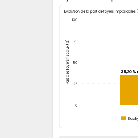
Evolution de la part de foyers imposables 
100
Part des foyers fiscaux (%)
75
50
35,20 % 
25
0
Sach