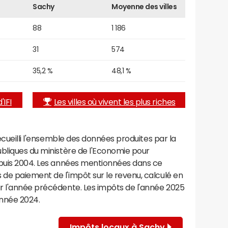
Sachy
Moyenne des villes
88
1 186
31
574
35,2 %
48,1 %
'IFI
Les villes où vivent les plus riches
recueilli l'ensemble des données produites par la
ubliques du ministère de l'Economie pour
epuis 2004. Les années mentionnées dans ce
de paiement de l'impôt sur le revenu, calculé en
r l'année précédente. Les impôts de l'année 2025
année 2024.
Impôts locaux à Sachy