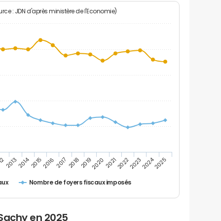
rce : JDN d'après ministère de l'Economie)
2024
2014
12
2019
2016
2023
2013
2020
2017
2021
2018
2025
2015
2022
Nombre de foyers fiscaux imposés
aux
 Sachy en 2025