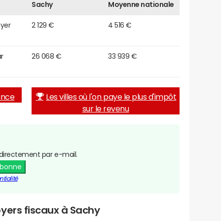
Sachy
Moyenne nationale
oyer
2 129 €
4 516 €
r
26 068 €
33 939 €
rance
Les villes où l'on paye le plus d'impôt
sur le revenu
directement par e-mail.
abonne
tialité
yers fiscaux à Sachy