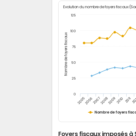
Evolution du nombre de foyers fiscaux (Sou
125
100
Nombre de foyers fiscaux
75
50
25
0
2005
20
2009
2006
2010
2007
2011
2008
Nombre de foyers fisc
Foyers fiscaux imposés à