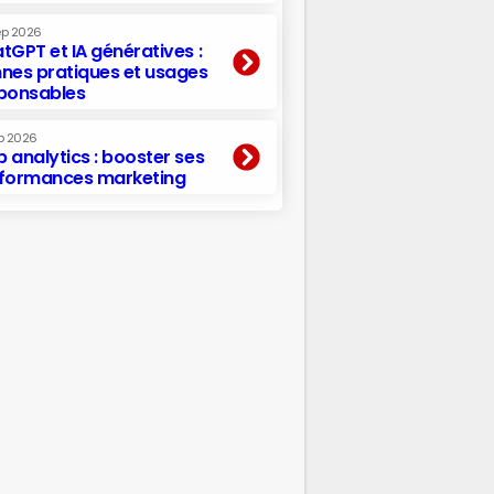
ep 2026
tGPT et IA génératives :
nes pratiques et usages
ponsables
p 2026
 analytics : booster ses
formances marketing