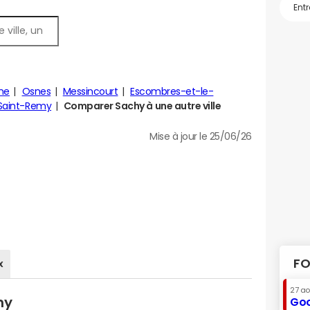
ne
Osnes
Messincourt
Escombres-et-le-
Saint-Remy
Comparer Sachy à une autre ville
Mise à jour le 25/06/26
FO
x
27 a
hy
Goo