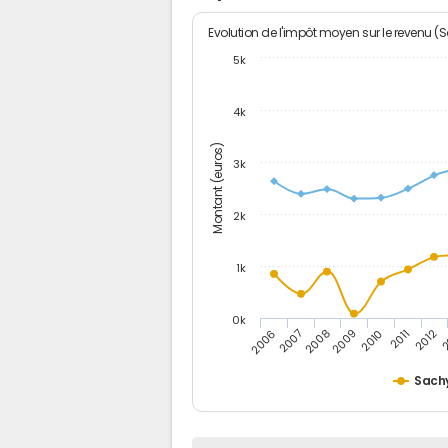
Evolution de l'impôt moyen sur le revenu (
5k
4k
Montant (euros)
3k
2k
1k
0k
2006
2007
2008
2009
2010
2011
2012
2
Sach