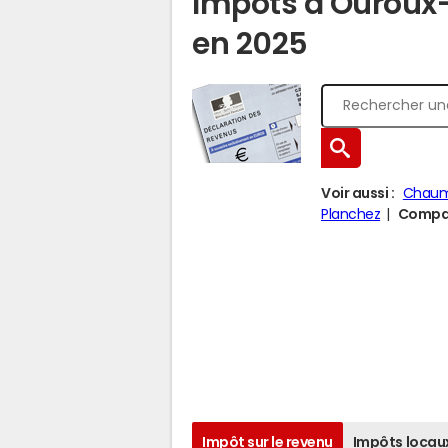
Impôts à Ouroux
en 2025
Voir aussi :
Chaum
Planchez
Compar
Impôt sur le revenu
Impôts locau