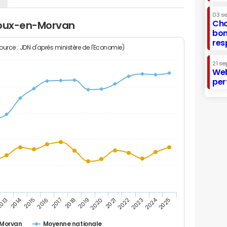
03 s
Cha
roux-en-Morvan
bon
res
Source : JDN d'après ministère de l'Economie)
21 se
Web
per
2014
2024
013
2015
2016
2017
2018
2019
2020
2021
2022
2023
2025
-Morvan
Moyenne nationale