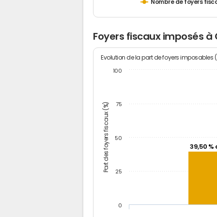
Nombre de foyers fisc
Foyers fiscaux imposés 
Evolution de la part de foyers imposables 
100
Part des foyers fiscaux (%)
75
50
39,50 % 
25
0