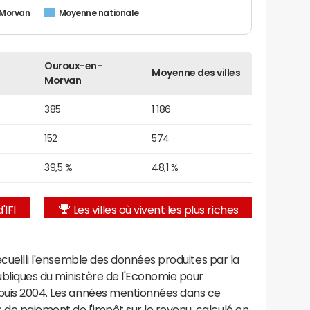
-Morvan
Moyenne nationale
Ouroux-en-
Moyenne des villes
Morvan
385
1 186
152
574
39,5 %
48,1 %
'IFI
Les villes où vivent les plus riches
recueilli l'ensemble des données produites par la
ubliques du ministère de l'Economie pour
epuis 2004. Les années mentionnées dans ce
de paiement de l'impôt sur le revenu, calculé en