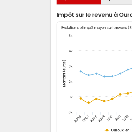
Impôt sur le revenu à Ou
Evolution de l'impôt moyen sur le revenu (
5k
4k
Montant (euros)
3k
2k
1k
0k
2006
2007
2008
2009
2010
2011
2012
2
Ouroux-en