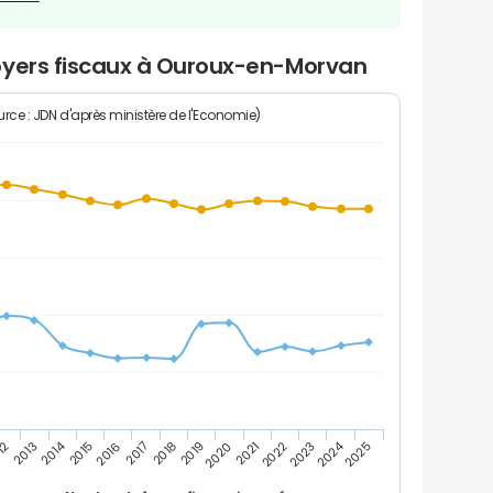
oyers fiscaux à Ouroux-en-Morvan
rce : JDN d'après ministère de l'Economie)
2024
2014
12
2019
2016
2023
2013
2020
2017
2021
2018
2025
2015
2022