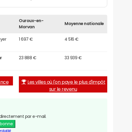
Ouroux-en-
Moyenne nationale
Morvan
oyer
1 697 €
4 516 €
r
23 888 €
33 939 €
rance
Les villes où l'on paye le plus d'impôt
sur le revenu
directement par e-mail.
abonne
tialité