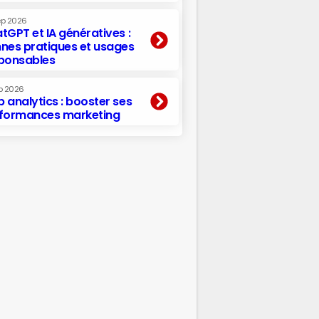
ep 2026
tGPT et IA génératives :
nes pratiques et usages
ponsables
p 2026
 analytics : booster ses
formances marketing