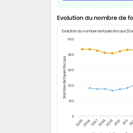
Evolution du nombre de f
Evolution du nombre de foyers fiscaux (Sou
500
400
Nombre de foyers fiscaux
300
200
100
0
2005
20
2009
2006
2010
2007
2011
2008