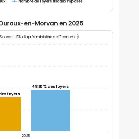
Nombre de foyers fiscaux imposés
aux
à Ouroux-en-Morvan en 2025
(Source : JDN d'après ministère de l'Economie)
48,10 % des foyers
des foyers
2025