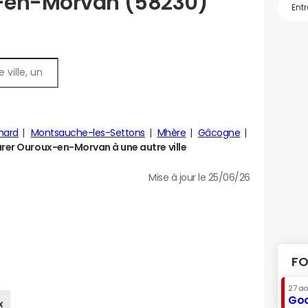
-en-Morvan (58230)
ard
Montsauche-les-Settons
Mhère
Gâcogne
er Ouroux-en-Morvan à une autre ville
Mise à jour le 25/06/26
FO
27 a
Goo
x