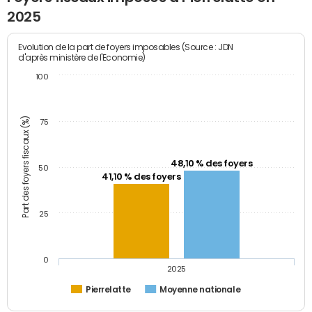
2025
Evolution de la part de foyers imposables (Source : JDN
d'après ministère de l'Economie)
100
Part des foyers fiscaux (%)
75
48,10 % des foyers
50
41,10 % des foyers
25
0
2025
Pierrelatte
Moyenne nationale