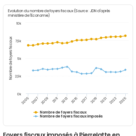
Evolution du nombre de foyers fiscaux (Source : JDN d'après
ministère de l'Economie)
10k
Nombre de foyers fiscaux
7,5k
5k
2,5k
0k
2017
2019
2021
2023
2025
2005
2007
2009
2011
2013
2015
Nombre de foyers fiscaux
Nombre de foyers fiscaux imposés
Foyers fiscaux imposés à Pierrelatte en