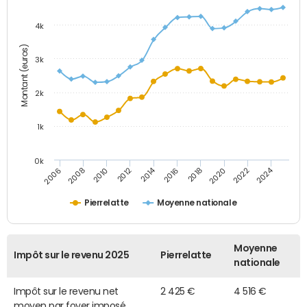
4k
Montant (euros)
3k
2k
1k
0k
2014
2024
2010
2020
2012
2022
2006
2016
2008
2018
Pierrelatte
Moyenne nationale
Moyenne
Impôt sur le revenu 2025
Pierrelatte
nationale
Impôt sur le revenu net
2 425 €
4 516 €
moyen par foyer imposé