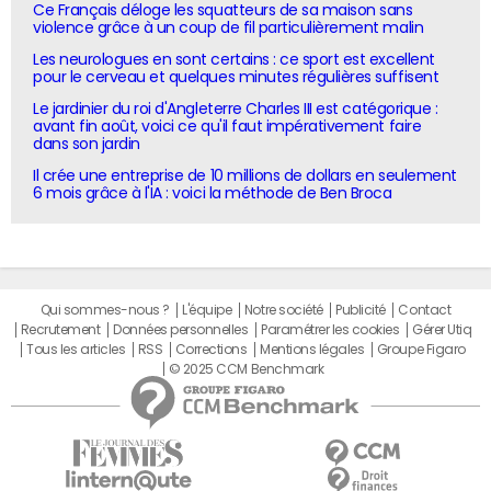
Ce Français déloge les squatteurs de sa maison sans
violence grâce à un coup de fil particulièrement malin
Les neurologues en sont certains : ce sport est excellent
pour le cerveau et quelques minutes régulières suffisent
Le jardinier du roi d'Angleterre Charles III est catégorique :
avant fin août, voici ce qu'il faut impérativement faire
dans son jardin
Il crée une entreprise de 10 millions de dollars en seulement
6 mois grâce à l'IA : voici la méthode de Ben Broca
Qui sommes-nous ?
L'équipe
Notre société
Publicité
Contact
Recrutement
Données personnelles
Paramétrer les cookies
Gérer Utiq
Tous les articles
RSS
Corrections
Mentions légales
Groupe Figaro
© 2025 CCM Benchmark