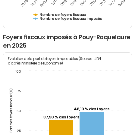
2009
2023
2017
2011
2025
2005
2019
2013
2007
2021
2015
Nombre de foyers fiscaux
Nombre de foyers fiscaux imposés
Foyers fiscaux imposés à Pouy-Roquelaure
en 2025
Evolution de la part de foyers imposables (Source : JDN
d'après ministère de l'Economie)
100
Part des foyers fiscaux (%)
75
48,10 % des foyers
50
37,90 % des foyers
25