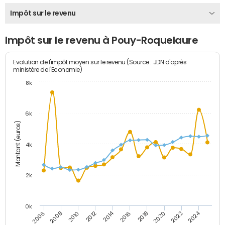
Impôt sur le revenu
Impôt sur le revenu à Pouy-Roquelaure
Evolution de l'impôt moyen sur le revenu (Source : JDN d'après
ministère de l'Economie)
8k
6k
Montant (euros)
4k
2k
0k
2014
2024
2010
2020
2012
2022
2006
2016
2008
2018