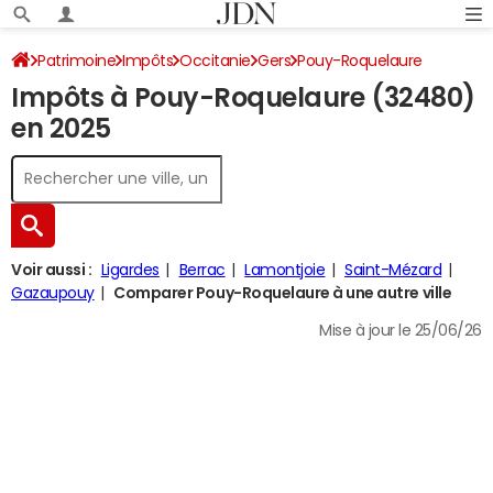
Patrimoine
Impôts
Occitanie
Gers
Pouy-Roquelaure
Impôts à Pouy-Roquelaure (32480)
Impôt sur le revenu
en 2025
Voir aussi :
Ligardes
Berrac
Lamontjoie
Saint-Mézard
Gazaupouy
Comparer Pouy-Roquelaure à une autre ville
Mise à jour le 25/06/26