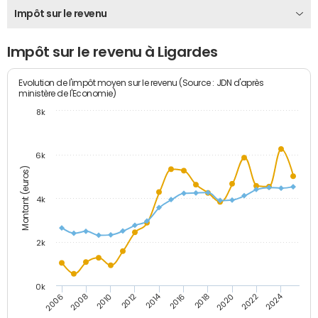
Impôt sur le revenu
Impôt sur le revenu à Ligardes
Evolution de l'impôt moyen sur le revenu (Source : JDN d'après
ministère de l'Economie)
8k
6k
Montant (euros)
4k
2k
0k
2014
2024
2010
2020
2012
2022
2006
2016
2008
2018