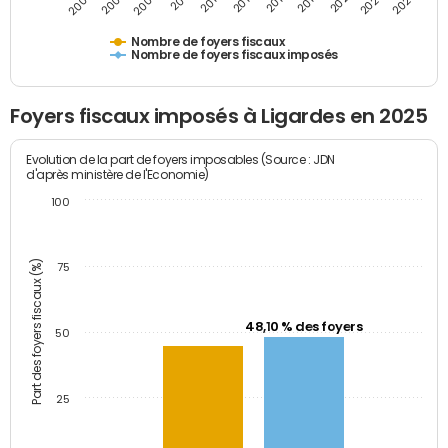
2009
2023
2017
2011
2025
2005
2019
2013
2007
2021
2015
Nombre de foyers fiscaux
Nombre de foyers fiscaux imposés
Foyers fiscaux imposés à Ligardes en 2025
Evolution de la part de foyers imposables (Source : JDN
d'après ministère de l'Economie)
100
Part des foyers fiscaux (%)
75
48,10 % des foyers
50
25