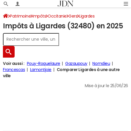
Patrimoine
Impôts
Occitanie
Gers
Ligardes
Impôts à Ligardes (32480) en 2025
Impôt sur le revenu
Voir aussi :
Pouy-Roquelaure
Gazaupouy
Nomdieu
Francescas
Lamontjoie
Comparer Ligardes à une autre
ville
Mise à jour le 25/06/26