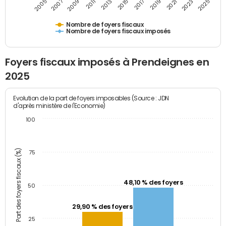
2009
2023
2017
2011
2025
2005
2019
2013
2007
2021
2015
Nombre de foyers fiscaux
Nombre de foyers fiscaux imposés
Foyers fiscaux imposés à Prendeignes en
2025
Evolution de la part de foyers imposables (Source : JDN
d'après ministère de l'Economie)
100
Part des foyers fiscaux (%)
75
48,10 % des foyers
50
29,90 % des foyers
25