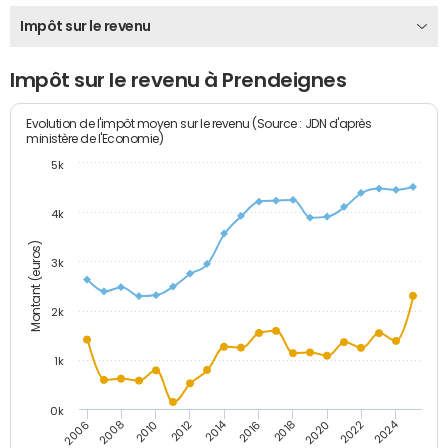
Impôt sur le revenu
Impôt sur le revenu à Prendeignes
Evolution de l'impôt moyen sur le revenu (Source : JDN d'après
ministère de l'Economie)
5k
4k
Montant (euros)
3k
2k
1k
0k
2014
2024
2010
2020
2012
2022
2006
2016
2008
2018