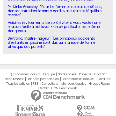
Pr. Alinka Greasley : "Pour les femmes de plus de 40 ans,
danser entretient la santé cardiovasculaire et l'équilibre
mental"
Voici les revêtements de sol à éviter si vous voulez une
maison facile à nettoyer - un en particulier est même
dangereux
Bertrand, maître-nageur : "Les principaux accidents
d'enfants en piscine sont dus au manque de forme
physique des parents"
Qui sommes-nous ?
L'équipe
Notre société
Publicité
Contact
Recrutement
Données personnelles
Paramétrer les cookies
Gérer Utiq
Tous les articles
RSS
Corrections
Mentions légales
Groupe Figaro
© 2025 CCM Benchmark