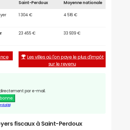
Saint-Perdoux
Moyenne nationale
oyer
1 304 €
4 516 €
r
23 455 €
33 939 €
rance
Les villes où l'on paye le plus d'impôt
sur le revenu
directement par e-mail.
abonne
tialité
yers fiscaux à Saint-Perdoux