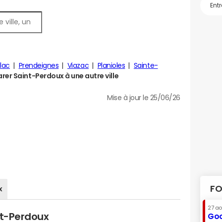
llac
Prendeignes
Viazac
Planioles
Sainte-
er Saint-Perdoux à une autre ville
Mise à jour le 25/06/26
FO
x
27 a
nt-Perdoux
Goo