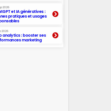
ep 2026
tGPT et IA génératives :
nes pratiques et usages
ponsables
p 2026
 analytics : booster ses
formances marketing