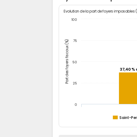
Evolution de la part de foyers imposables 
100
Part des foyers fiscaux (%)
75
50
37,40 % 
25
0
Saint-Pe