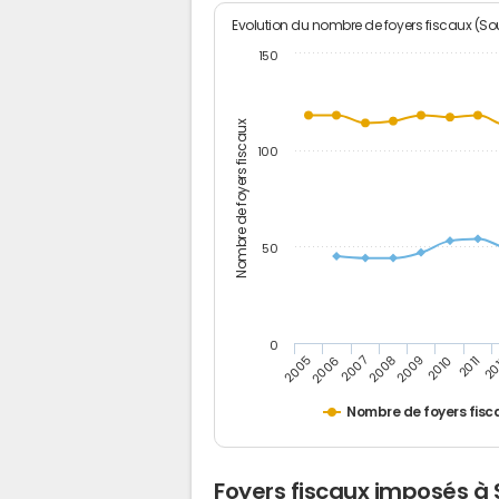
Evolution du nombre de foyers fiscaux (Sou
150
Nombre de foyers fiscaux
100
50
0
2005
20
2009
2006
2010
2007
2011
2008
Nombre de foyers fisc
Foyers fiscaux imposés à