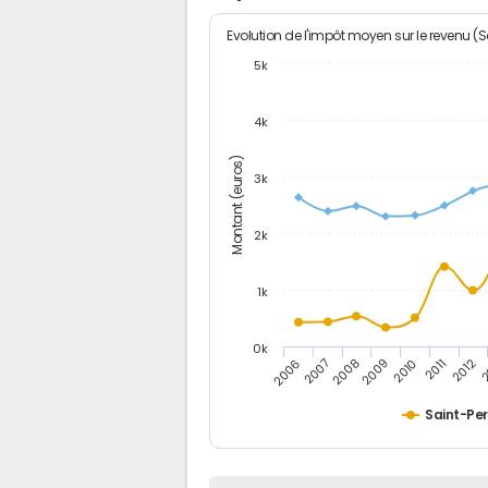
Evolution de l'impôt moyen sur le revenu (
5k
4k
Montant (euros)
3k
2k
1k
0k
2006
2007
2008
2009
2010
2011
2012
2
Saint-Pe