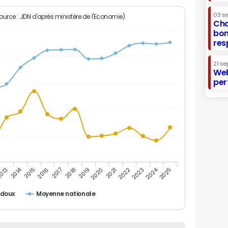
03 s
Source : JDN d'après ministère de l'Economie)
Cha
bon
res
21 se
Web
per
2014
2024
013
2015
2016
2017
2018
2019
2020
2021
2022
2023
2025
rdoux
Moyenne nationale