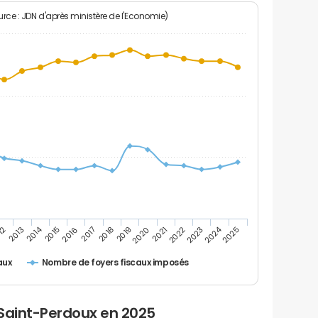
rce : JDN d'après ministère de l'Economie)
2024
2014
12
2019
2016
2023
2013
2020
2017
2021
2018
2025
2015
2022
Nombre de foyers fiscaux imposés
aux
 Saint-Perdoux en 2025