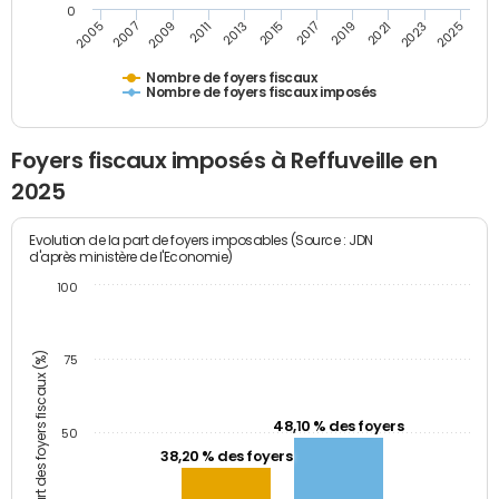
0
2009
2023
2017
2011
2025
2005
2019
2013
2007
2021
2015
Nombre de foyers fiscaux
Nombre de foyers fiscaux imposés
Foyers fiscaux imposés à Reffuveille en
2025
Evolution de la part de foyers imposables (Source : JDN
d'après ministère de l'Economie)
100
Part des foyers fiscaux (%)
75
48,10 % des foyers
50
38,20 % des foyers