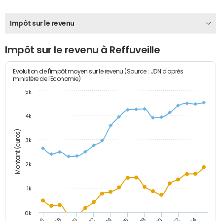
Impôt sur le revenu
Impôt sur le revenu à Reffuveille
Evolution de l'impôt moyen sur le revenu (Source : JDN d'après
ministère de l'Economie)
5k
4k
Montant (euros)
3k
2k
1k
0k