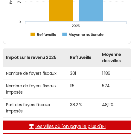
25
0
2025
Reffuveille
Moyenne nationale
Moyenne
Impôt sur le revenu 2025
Reffuveille
des villes
Nombre de foyers fiscaux
301
1 186
Nombre de foyers fiscaux
115
574
imposés
Part des foyers fiscaux
38,2 %
48,1 %
imposés
Les villes où l'on paye le plus d'IFI