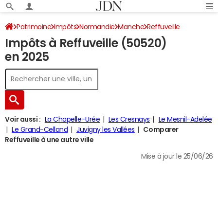
Patrimoine
Impôts
Normandie
Manche
Reffuveille
Impôts à Reffuveille (50520)
Impôt sur le revenu
en 2025
Voir aussi :
La Chapelle-Urée
Les Cresnays
Le Mesnil-Adelée
Le Grand-Celland
Juvigny les Vallées
Comparer
Reffuveille à une autre ville
Mise à jour le 25/06/26