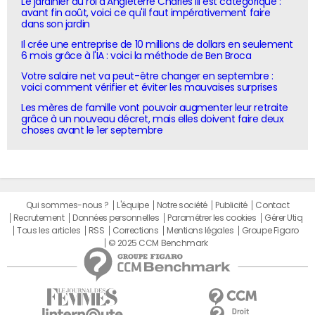
Le jardinier du roi d'Angleterre Charles III est catégorique :
avant fin août, voici ce qu'il faut impérativement faire
dans son jardin
Il crée une entreprise de 10 millions de dollars en seulement
6 mois grâce à l'IA : voici la méthode de Ben Broca
Votre salaire net va peut-être changer en septembre :
voici comment vérifier et éviter les mauvaises surprises
Les mères de famille vont pouvoir augmenter leur retraite
grâce à un nouveau décret, mais elles doivent faire deux
choses avant le 1er septembre
Qui sommes-nous ?
L'équipe
Notre société
Publicité
Contact
Recrutement
Données personnelles
Paramétrer les cookies
Gérer Utiq
Tous les articles
RSS
Corrections
Mentions légales
Groupe Figaro
© 2025 CCM Benchmark