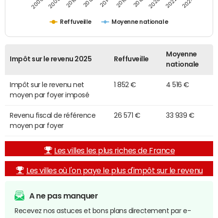
2014
2024
2010
2020
2012
2022
2006
2016
2008
2018
Reffuveille
Moyenne nationale
Moyenne
Impôt sur le revenu 2025
Reffuveille
nationale
Impôt sur le revenu net
1 852 €
4 516 €
moyen par foyer imposé
Revenu fiscal de référence
26 571 €
33 939 €
moyen par foyer
Les villes les plus riches de France
Les villes où l'on paye le plus d'impôt sur le revenu
A ne pas manquer
Recevez nos astuces et bons plans directement par e-