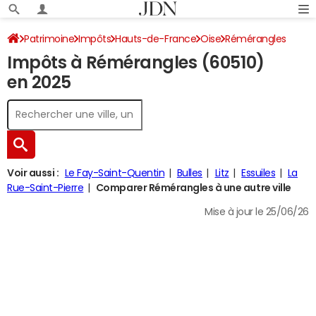
Patrimoine
Impôts
Hauts-de-France
Oise
Rémérangles
Impôts à Rémérangles (60510)
Impôt sur le revenu
en 2025
Voir aussi :
Le Fay-Saint-Quentin
Bulles
Litz
Essuiles
La
Rue-Saint-Pierre
Comparer Rémérangles à une autre ville
Mise à jour le 25/06/26