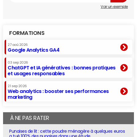
Voir un exemple
FORMATIONS
27 aoû 2026
Google Analytics GA4
03 sep 2026
ChatGPT et IA génératives : bonnes pratiques
et usages responsables
21 sep 2026
Web analytics : booster ses performances
marketing
À NE PAS RATER
Punaises de lit : cette poudre ménagère à quelques euros
a tué 100% des punaises dans une étude