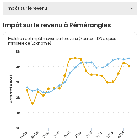
Impôt sur le revenu
Impôt sur le revenu à Rémérangles
Evolution de l'impôt moyen sur le revenu (Source : JDN d'après
ministère de l'Economie)
5k
4k
Montant (euros)
3k
2k
1k
0k
2014
2024
2010
2020
2012
2022
2006
2016
2008
2018