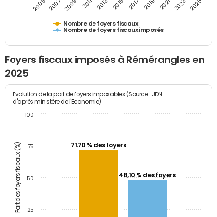
2009
2023
2017
2011
2025
2005
2019
2013
2007
2021
2015
Nombre de foyers fiscaux
Nombre de foyers fiscaux imposés
Foyers fiscaux imposés à Rémérangles en
2025
Evolution de la part de foyers imposables (Source : JDN
d'après ministère de l'Economie)
100
Part des foyers fiscaux (%)
71,70 % des foyers
75
48,10 % des foyers
50
25