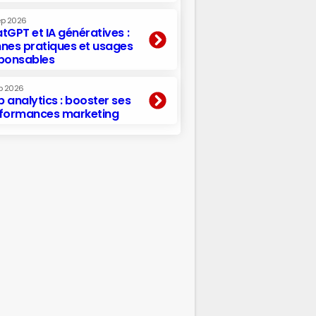
ep 2026
tGPT et IA génératives :
nes pratiques et usages
ponsables
p 2026
 analytics : booster ses
formances marketing