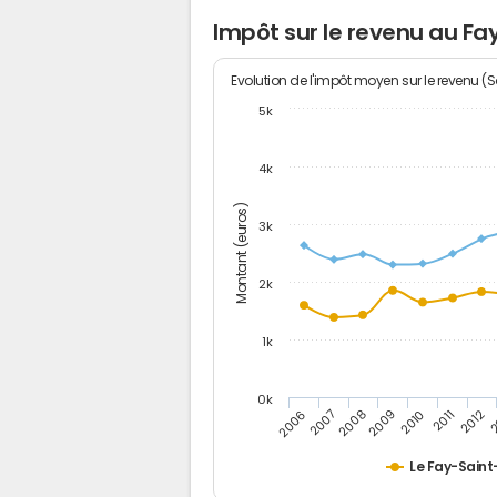
Impôt sur le revenu au F
Evolution de l'impôt moyen sur le revenu (
5k
4k
Montant (euros)
3k
2k
1k
0k
2006
2007
2008
2009
2010
2011
2012
2
Le Fay-Saint