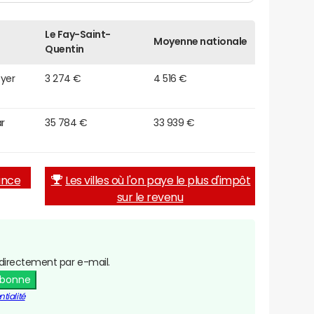
Le Fay-Saint-
Moyenne nationale
Quentin
oyer
3 274 €
4 516 €
r
35 784 €
33 939 €
rance
Les villes où l'on paye le plus d'impôt
sur le revenu
directement par e-mail.
abonne
tialité