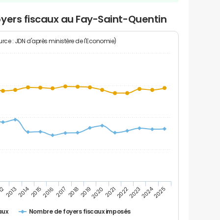
oyers fiscaux au Fay-Saint-Quentin
rce : JDN d'après ministère de l'Economie)
2024
2014
12
2019
2016
2023
2013
2020
2017
2021
2018
2025
2015
2022
Nombre de foyers fiscaux imposés
aux