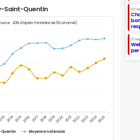
ay-Saint-Quentin
03 s
Cha
bon
Source : JDN d'après ministère de l'Economie)
res
21 se
Web
per
2014
2024
013
2015
2016
2017
2018
2019
2020
2021
2022
2023
2025
-Quentin
Moyenne nationale