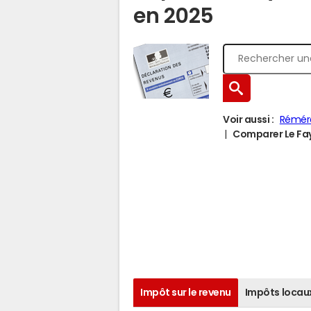
en 2025
Voir aussi :
Rémér
Comparer Le Fay
Impôt sur le revenu
Impôts locau