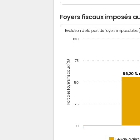
Foyers fiscaux imposés a
Evolution de la part de foyers imposables 
100
Part des foyers fiscaux (%)
75
56,20 % 
50
25
0
Le Fay-Saint