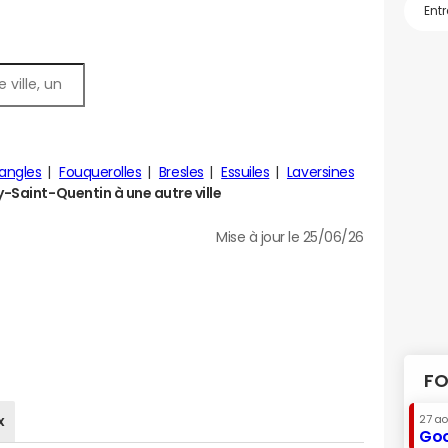
angles
Fouquerolles
Bresles
Essuiles
Laversines
-Saint-Quentin à une autre ville
Mise à jour le 25/06/26
FO
x
27 a
Goo