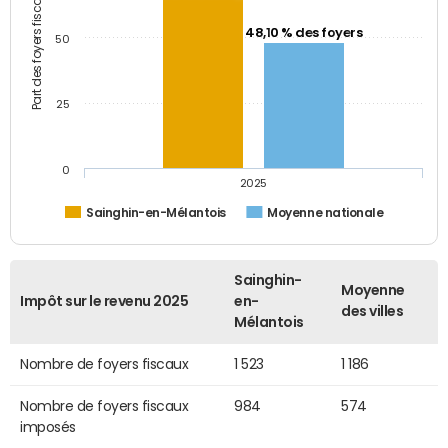
Part des foyers fiscaux (%)
48,10 % des foyers
50
25
0
2025
Sainghin-en-Mélantois
Moyenne nationale
Sainghin-
Moyenne
Impôt sur le revenu 2025
en-
des villes
Mélantois
Nombre de foyers fiscaux
1 523
1 186
Nombre de foyers fiscaux
984
574
imposés