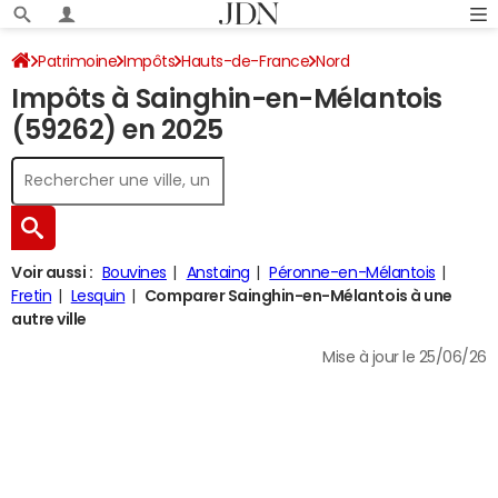
Patrimoine
Impôts
Hauts-de-France
Nord
Impôts à Sainghin-en-Mélantois
Sainghin-en-Mélantois
Impôt sur le revenu
(59262) en 2025
Voir aussi :
Bouvines
Anstaing
Péronne-en-Mélantois
Fretin
Lesquin
Comparer Sainghin-en-Mélantois à une
autre ville
Mise à jour le 25/06/26