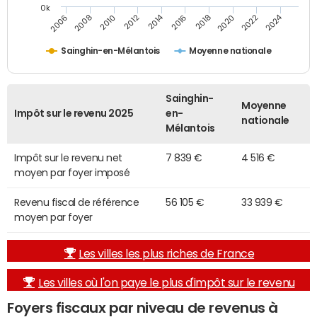
0k
2014
2024
2010
2020
2006
2016
2012
2022
2008
2018
Sainghin-en-Mélantois
Moyenne nationale
Sainghin-
Moyenne
Impôt sur le revenu 2025
en-
nationale
Mélantois
Impôt sur le revenu net
7 839 €
4 516 €
moyen par foyer imposé
Revenu fiscal de référence
56 105 €
33 939 €
moyen par foyer
Les villes les plus riches de France
Les villes où l'on paye le plus d'impôt sur le revenu
Foyers fiscaux par niveau de revenus à