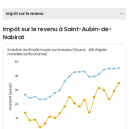
Impôt sur le revenu
Impôt sur le revenu à Saint-Aubin-de-
Nabirat
Evolution de l'impôt moyen sur le revenu (Source : JDN d'après
ministère de l'Economie)
5k
4k
Montant (euros)
3k
2k
1k