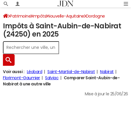
Patrimoine
Impôts
Nouvelle-Aquitaine
Dordogne
Impôts à Saint-Aubin-de-Nabirat
Saint-Aubin-de-Nabirat
Impôt sur le revenu
(24250) en 2025
Voir aussi :
Léobard
Saint-Martial-de-Nabirat
Nabirat
Florimont-Gaumier
Salviac
Comparer Saint-Aubin-de-
Nabirat à une autre ville
Mise à jour le 25/06/26