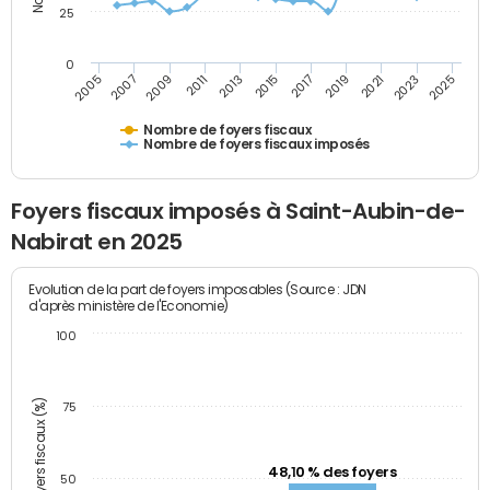
25
0
2009
2023
2017
2011
2025
2005
2019
2013
2007
2021
2015
Nombre de foyers fiscaux
Nombre de foyers fiscaux imposés
Foyers fiscaux imposés à Saint-Aubin-de-
Nabirat en 2025
Evolution de la part de foyers imposables (Source : JDN
d'après ministère de l'Economie)
100
Part des foyers fiscaux (%)
75
48,10 % des foyers
50