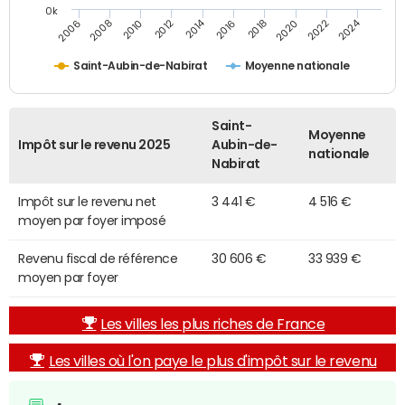
0k
2014
2024
2010
2020
2012
2022
2006
2016
2008
2018
Saint-Aubin-de-Nabirat
Moyenne nationale
Saint-
Moyenne
Impôt sur le revenu 2025
Aubin-de-
nationale
Nabirat
Impôt sur le revenu net
3 441 €
4 516 €
moyen par foyer imposé
Revenu fiscal de référence
30 606 €
33 939 €
moyen par foyer
Les villes les plus riches de France
Les villes où l'on paye le plus d'impôt sur le revenu