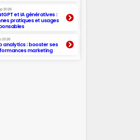
ep 2026
tGPT et IA génératives :
nes pratiques et usages
ponsables
p 2026
 analytics : booster ses
formances marketing