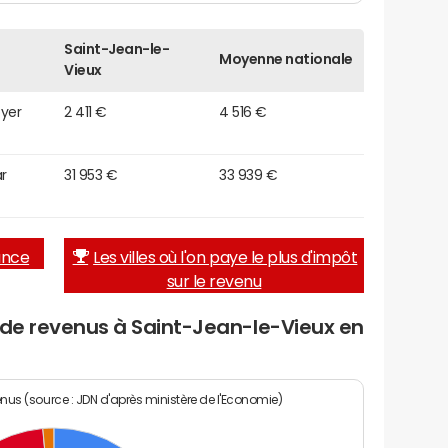
Saint-Jean-le-
Moyenne nationale
Vieux
oyer
2 411 €
4 516 €
r
31 953 €
33 939 €
rance
Les villes où l'on paye le plus d'impôt
sur le revenu
 de revenus à Saint-Jean-le-Vieux en
enus (source : JDN d'après ministère de l'Economie)