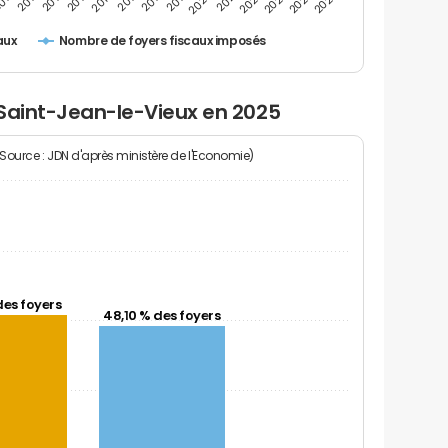
2014
2024
2013
2023
012
2022
2021
2020
2019
2018
2017
2016
2015
2025
Nombre de foyers fiscaux imposés
aux
 Saint-Jean-le-Vieux en 2025
(Source : JDN d'après ministère de l'Economie)
des foyers
48,10 % des foyers