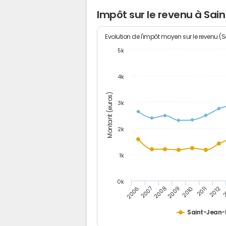
Impôt sur le revenu à Sai
Evolution de l'impôt moyen sur le revenu (
5k
4k
Montant (euros)
3k
2k
1k
0k
2006
2007
2008
2009
2010
2011
2012
2
Saint-Jean-