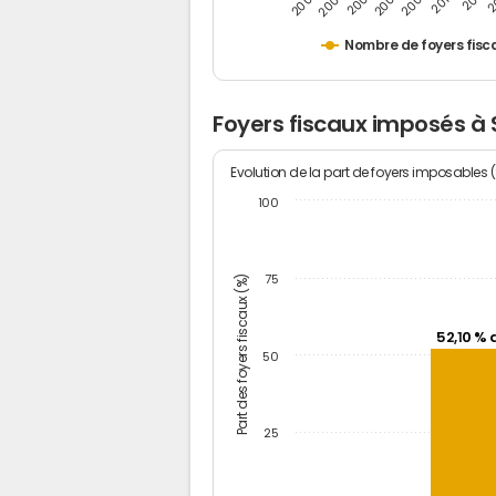
2
2011
2010
2009
2008
2007
2006
2005
Nombre de foyers fisc
Foyers fiscaux imposés à
Evolution de la part de foyers imposables 
100
Part des foyers fiscaux (%)
75
52,10 % 
50
25