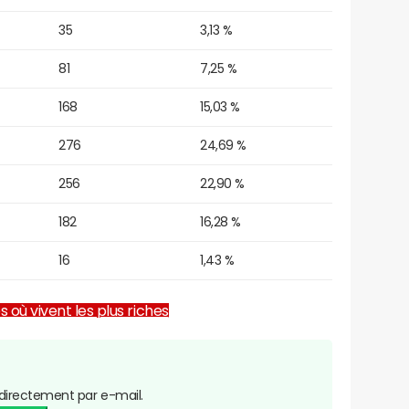
35
3,13 %
81
7,25 %
168
15,03 %
276
24,69 %
256
22,90 %
182
16,28 %
16
1,43 %
es où vivent les plus riches
directement par e-mail.