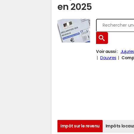
en 2025
Voir aussi :
Jujurie
Douvres
Compa
Impôt sur le revenu
Impôts locau