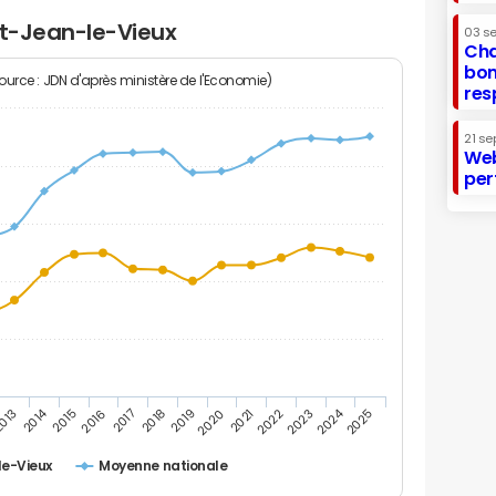
nt-Jean-le-Vieux
03 s
Cha
bon
Source : JDN d'après ministère de l'Economie)
res
21 se
Web
per
2014
2024
013
2015
2016
2017
2018
2019
2020
2021
2022
2023
2025
le-Vieux
Moyenne nationale