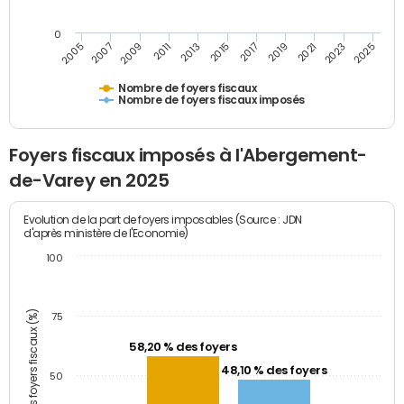
0
2009
2023
2017
2011
2025
2005
2019
2013
2007
2021
2015
Nombre de foyers fiscaux
Nombre de foyers fiscaux imposés
Foyers fiscaux imposés à l'Abergement-
de-Varey en 2025
Evolution de la part de foyers imposables (Source : JDN
d'après ministère de l'Economie)
100
Part des foyers fiscaux (%)
75
58,20 % des foyers
48,10 % des foyers
50