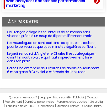
Web analytics : booster ses performances
marketing
À NE PAS RATER
Ce Français déloge les squatteurs de sa maison sans
violence grâce à un coup de fil particulièrement malin
Les neurologues en sont certains : ce sport est excellent
pour le cerveau et quelques minutes régulières suffisent
Le jardinier du roi d'Angleterre Charles III est catégorique :
avant fin août, voici ce qu'il faut impérativement faire
dans son jardin
Il crée une entreprise de 10 millions de dollars en seulement
6 mois grâce à l'IA : voici la méthode de Ben Broca
Qui sommes-nous ?
L'équipe
Notre société
Publicité
Contact
Recrutement
Données personnelles
Paramétrer les cookies
Gérer Utiq
Tous les articles
RSS
Corrections
Mentions légales
Groupe Figaro