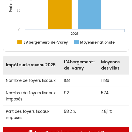
25
0
2025
L'Abergement-de-Varey
Moyenne nationale
L'Abergement-
Moyenne
Impôt sur le revenu 2025
de-Varey
des villes
Nombre de foyers fiscaux
158
1 186
Nombre de foyers fiscaux
92
574
imposés
Part des foyers fiscaux
58,2 %
48,1 %
imposés