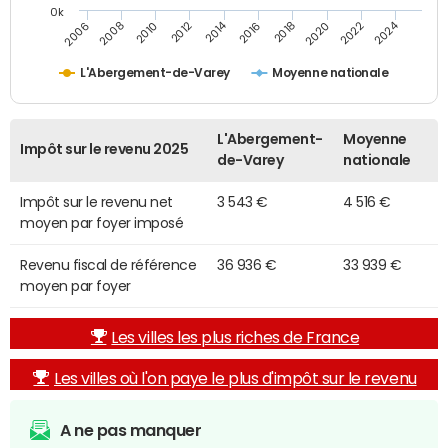
0k
2014
2024
2010
2020
2012
2022
2006
2016
2008
2018
L'Abergement-de-Varey
Moyenne nationale
L'Abergement-
Moyenne
Impôt sur le revenu 2025
de-Varey
nationale
Impôt sur le revenu net
3 543 €
4 516 €
moyen par foyer imposé
Revenu fiscal de référence
36 936 €
33 939 €
moyen par foyer
Les villes les plus riches de France
Les villes où l'on paye le plus d'impôt sur le revenu
A ne pas manquer