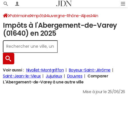
Patrimoine
Impôts
Auvergne-Rhône-Alpes
Ain
Impôts à l'Abergement-de-Varey
L'Abergement-de-Varey
Impôt sur le revenu
(01640) en 2025
Voir aussi :
Nivollet-Montgriffon
Boyeux-Saint-Jérôme
Saint-Jean-le-Vieux
Jujurieux
Douvres
Comparer
L'Abergement-de-Varey à une autre ville
Mise à jour le 25/06/26