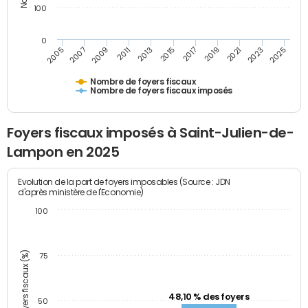
100
0
2009
2023
2017
2011
2025
2005
2019
2013
2007
2021
2015
Nombre de foyers fiscaux
Nombre de foyers fiscaux imposés
Foyers fiscaux imposés à Saint-Julien-de-
Lampon en 2025
Evolution de la part de foyers imposables (Source : JDN
d'après ministère de l'Economie)
100
Part des foyers fiscaux (%)
75
48,10 % des foyers
50