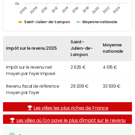
0k
2014
2024
2010
2020
2012
2022
2006
2016
2008
2018
Saint-Julien-de-Lampon
Moyenne nationale
Saint-
Moyenne
Impôt sur le revenu 2025
Julien-de-
nationale
Lampon
Impôt sur le revenu net
2 626 €
4 516 €
moyen par foyer imposé
Revenu fiscal de référence
29 208 €
33 939 €
moyen par foyer
Les villes les plus riches de France
Les villes où l'on paye le plus d'impôt sur le revenu