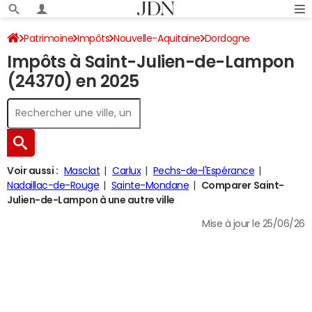
Patrimoine
Impôts
Nouvelle-Aquitaine
Dordogne
Impôts à Saint-Julien-de-Lampon
Saint-Julien-de-Lampon
Impôt sur le revenu
(24370) en 2025
Voir aussi :
Masclat
Carlux
Pechs-de-l'Espérance
Nadaillac-de-Rouge
Sainte-Mondane
Comparer Saint-
Julien-de-Lampon à une autre ville
Mise à jour le 25/06/26