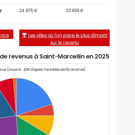
r
24 975 €
33 939 €
rance
Les villes où l'on paye le plus d'impôt
sur le revenu
 de revenus à Saint-Marcellin en 2025
enus (source : JDN d'après ministère de l'Economie)