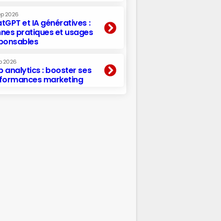
ep 2026
tGPT et IA génératives :
nes pratiques et usages
ponsables
p 2026
 analytics : booster ses
formances marketing