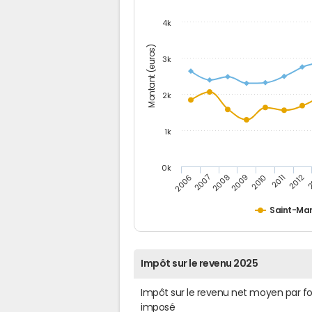
4k
Montant (euros)
3k
2k
1k
0k
2006
2007
2008
2009
2010
2011
2012
2
Saint-Mar
Impôt sur le revenu 2025
Impôt sur le revenu net moyen par f
imposé