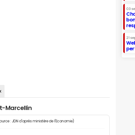
03 s
Cha
bon
res
21 se
Web
per
x
t-Marcellin
Source : JDN d'après ministère de l'Economie)