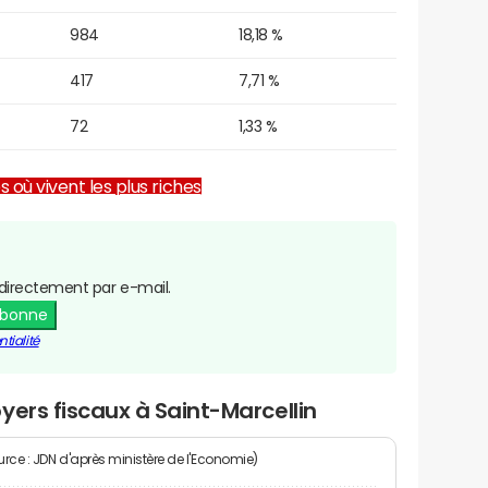
984
18,18 %
417
7,71 %
72
1,33 %
es où vivent les plus riches
directement par e-mail.
abonne
tialité
yers fiscaux à Saint-Marcellin
rce : JDN d'après ministère de l'Economie)