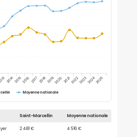
2014
2024
013
2015
2016
2017
2018
2019
2020
2021
2022
2023
2025
cellin
Moyenne nationale
Saint-Marcellin
Moyenne nationale
oyer
2 481 €
4 516 €