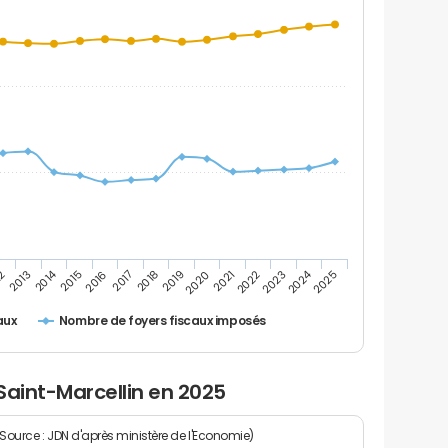
2014
2024
2019
2021
2023
2025
12
2016
2018
2020
2022
2013
2015
2017
Nombre de foyers fiscaux imposés
aux
Saint-Marcellin en 2025
(Source : JDN d'après ministère de l'Economie)