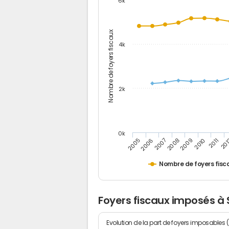
6k
Nombre de foyers fiscaux
4k
2k
0k
2006
2008
2010
20
2005
2007
2009
2011
Nombre de foyers fisc
Foyers fiscaux imposés à 
Evolution de la part de foyers imposables 