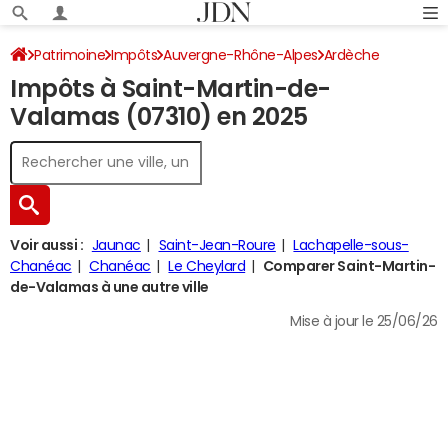
Patrimoine
Impôts
Auvergne-Rhône-Alpes
Ardèche
Impôts à Saint-Martin-de-
Saint-Martin-de-Valamas
Impôt sur le revenu
Valamas (07310) en 2025
Voir aussi :
Jaunac
Saint-Jean-Roure
Lachapelle-sous-
Chanéac
Chanéac
Le Cheylard
Comparer Saint-Martin-
de-Valamas à une autre ville
Mise à jour le 25/06/26