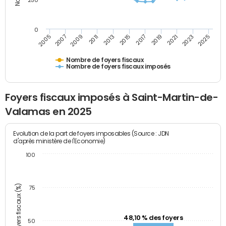
250
0
2023
2005
2009
2013
2017
2021
2025
2007
2011
2015
2019
Nombre de foyers fiscaux
Nombre de foyers fiscaux imposés
Foyers fiscaux imposés à Saint-Martin-de-
Valamas en 2025
Evolution de la part de foyers imposables (Source : JDN
d'après ministère de l'Economie)
100
Part des foyers fiscaux (%)
75
48,10 % des foyers
50