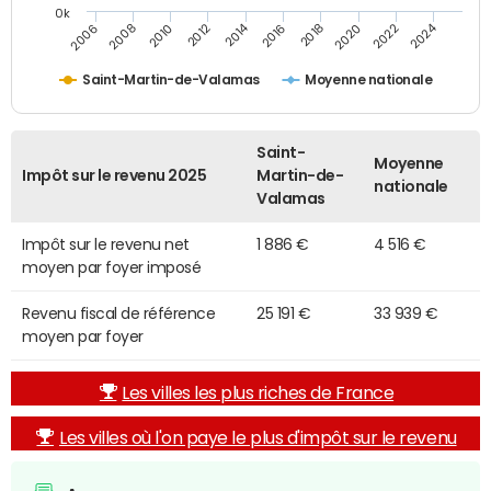
0k
2014
2024
2010
2020
2012
2022
2006
2016
2008
2018
Saint-Martin-de-Valamas
Moyenne nationale
Saint-
Moyenne
Impôt sur le revenu 2025
Martin-de-
nationale
Valamas
Impôt sur le revenu net
1 886 €
4 516 €
moyen par foyer imposé
Revenu fiscal de référence
25 191 €
33 939 €
moyen par foyer
Les villes les plus riches de France
Les villes où l'on paye le plus d'impôt sur le revenu