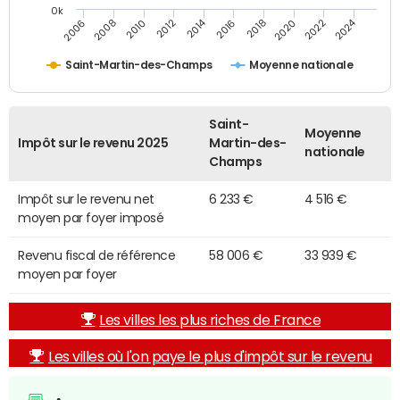
0k
2014
2024
2010
2020
2006
2016
2012
2022
2008
2018
Saint-Martin-des-Champs
Moyenne nationale
Saint-
Moyenne
Impôt sur le revenu 2025
Martin-des-
nationale
Champs
Impôt sur le revenu net
6 233 €
4 516 €
moyen par foyer imposé
Revenu fiscal de référence
58 006 €
33 939 €
moyen par foyer
Les villes les plus riches de France
Les villes où l'on paye le plus d'impôt sur le revenu