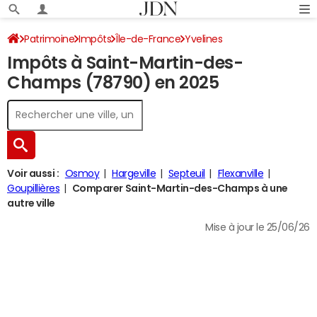
Patrimoine
Impôts
Île-de-France
Yvelines
Impôts à Saint-Martin-des-
Saint-Martin-des-Champs
Impôt sur le revenu
Champs (78790) en 2025
Voir aussi :
Osmoy
Hargeville
Septeuil
Flexanville
Goupillières
Comparer Saint-Martin-des-Champs à une
autre ville
Mise à jour le 25/06/26