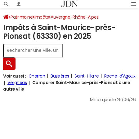
Patrimoine
Impôts
Auvergne-Rhône-Alpes
Impôts à Saint-Maurice-près-
Puy-de-Dôme
Saint-Maurice-près-Pionsat
Pionsat (63330) en 2025
Impôt sur le revenu
Voir aussi :
Charron
Bussières
Saint-Hilaire
Roche-d'Agoux
Vergheas
Comparer Saint-Maurice-près-Pionsat à une
autre ville
Mise à jour le 25/06/26