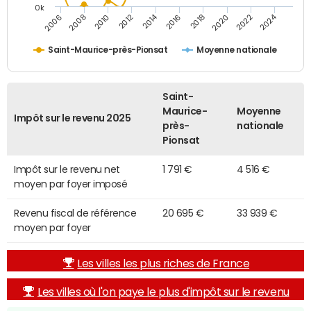
0k
2014
2024
2010
2020
2012
2022
2006
2016
2008
2018
Saint-Maurice-près-Pionsat
Moyenne nationale
Saint-
Maurice-
Moyenne
Impôt sur le revenu 2025
près-
nationale
Pionsat
Impôt sur le revenu net
1 791 €
4 516 €
moyen par foyer imposé
Revenu fiscal de référence
20 695 €
33 939 €
moyen par foyer
Les villes les plus riches de France
Les villes où l'on paye le plus d'impôt sur le revenu