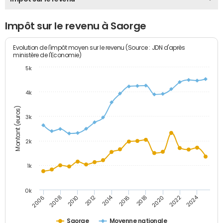
Impôt sur le revenu à Saorge
Evolution de l'impôt moyen sur le revenu (Source : JDN d'après
ministère de l'Economie)
5k
4k
Montant (euros)
3k
2k
1k
0k
2014
2024
2010
2020
2012
2022
2006
2016
2008
2018
Saorge
Moyenne nationale