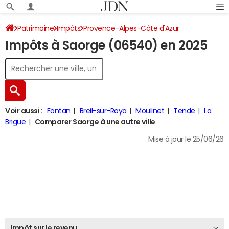
Patrimoine
Impôts
Provence-Alpes-Côte d'Azur
Impôts à Saorge (06540) en 2025
Alpes-Maritimes
Saorge
Impôt sur le revenu
Voir aussi :
Fontan
Breil-sur-Roya
Moulinet
Tende
La
Brigue
Comparer Saorge à une autre ville
Mise à jour le 25/06/26
Impôt sur le revenu