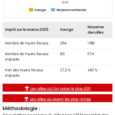
2025
Saorge
Moyenne nationale
Moyenne
Impôt sur le revenu 2025
Saorge
des villes
Nombre de foyers fiscaux
294
1 186
Nombre de foyers fiscaux
80
574
imposés
Part des foyers fiscaux
27,2 %
48,1 %
imposés
Les villes où l'on paye le plus d'IFI
Les villes où vivent les plus riches
Méthodologie :
Pour réaliser ce service, le JDN a recueilli l'ensemble des