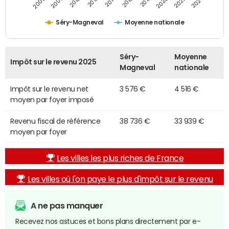
2014
2024
2010
2020
2012
2022
2006
2016
2008
2018
Séry-Magneval
Moyenne nationale
Séry-
Moyenne
Impôt sur le revenu 2025
Magneval
nationale
Impôt sur le revenu net
3 576 €
4 516 €
moyen par foyer imposé
Revenu fiscal de référence
38 736 €
33 939 €
moyen par foyer
Les villes les plus riches de France
Les villes où l'on paye le plus d'impôt sur le revenu
A ne pas manquer
Recevez nos astuces et bons plans directement par e-