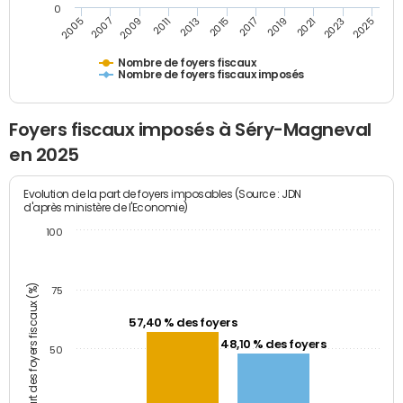
0
2009
2023
2017
2011
2025
2005
2019
2013
2007
2021
2015
Nombre de foyers fiscaux
Nombre de foyers fiscaux imposés
Foyers fiscaux imposés à Séry-Magneval
en 2025
Evolution de la part de foyers imposables (Source : JDN
d'après ministère de l'Economie)
100
Part des foyers fiscaux (%)
75
57,40 % des foyers
48,10 % des foyers
50