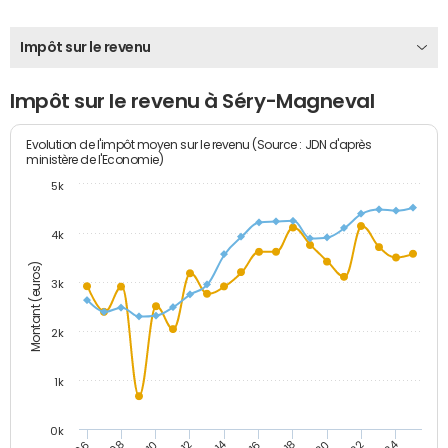
Impôt sur le revenu
Impôt sur le revenu à Séry-Magneval
Evolution de l'impôt moyen sur le revenu (Source : JDN d'après
ministère de l'Economie)
5k
4k
Montant (euros)
3k
2k
1k
0k