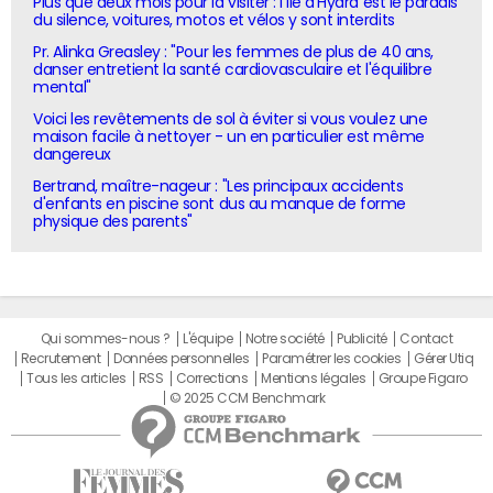
Plus que deux mois pour la visiter : l'île d'Hydra est le paradis
du silence, voitures, motos et vélos y sont interdits
Pr. Alinka Greasley : "Pour les femmes de plus de 40 ans,
danser entretient la santé cardiovasculaire et l'équilibre
mental"
Voici les revêtements de sol à éviter si vous voulez une
maison facile à nettoyer - un en particulier est même
dangereux
Bertrand, maître-nageur : "Les principaux accidents
d'enfants en piscine sont dus au manque de forme
physique des parents"
Qui sommes-nous ?
L'équipe
Notre société
Publicité
Contact
Recrutement
Données personnelles
Paramétrer les cookies
Gérer Utiq
Tous les articles
RSS
Corrections
Mentions légales
Groupe Figaro
© 2025 CCM Benchmark