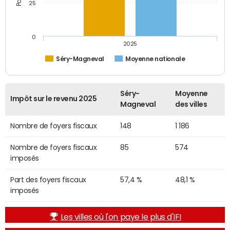
25
0
2025
Séry-Magneval
Moyenne nationale
Séry-
Moyenne
Impôt sur le revenu 2025
Magneval
des villes
Nombre de foyers fiscaux
148
1 186
Nombre de foyers fiscaux
85
574
imposés
Part des foyers fiscaux
57,4 %
48,1 %
imposés
Les villes où l'on paye le plus d'IFI