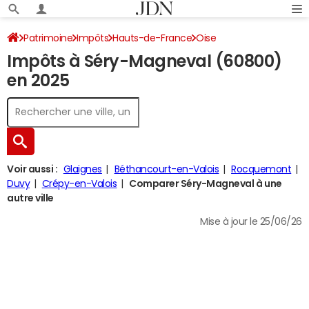
Patrimoine
Impôts
Hauts-de-France
Oise
Impôts à Séry-Magneval (60800)
Séry-Magneval
Impôt sur le revenu
en 2025
Voir aussi :
Glaignes
Béthancourt-en-Valois
Rocquemont
Duvy
Crépy-en-Valois
Comparer Séry-Magneval à une
autre ville
Mise à jour le 25/06/26