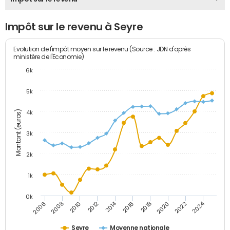
Impôt sur le revenu à Seyre
Evolution de l'impôt moyen sur le revenu (Source : JDN d'après
ministère de l'Economie)
6k
5k
Montant (euros)
4k
3k
2k
1k
0k
2014
2024
2010
2020
2012
2022
2006
2016
2008
2018
Seyre
Moyenne nationale