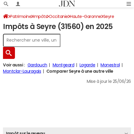
Patrimoine
Impôts
Occitanie
Haute-Garonne
Seyre
Impôts à Seyre (31560) en 2025
Impôt sur le revenu
Voir aussi :
Gardouch
Montgeard
Lagarde
Monestrol
Montclar-Lauragais
Comparer Seyre à une autre ville
Mise à jour le 25/06/26
Impôt sur le revenu