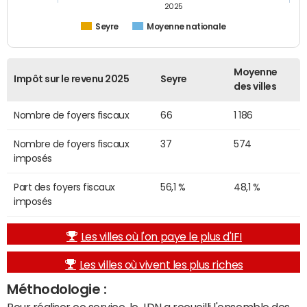
2025
Seyre
Moyenne nationale
Moyenne
Impôt sur le revenu 2025
Seyre
des villes
Nombre de foyers fiscaux
66
1 186
Nombre de foyers fiscaux
37
574
imposés
Part des foyers fiscaux
56,1 %
48,1 %
imposés
Les villes où l'on paye le plus d'IFI
Les villes où vivent les plus riches
Méthodologie :
Pour réaliser ce service, le JDN a recueilli l'ensemble des