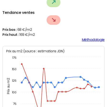
Tendance ventes
Prix bas :
68 €/m2
Prix haut :
169 €/m2
Méthodologie
Prix au m2 (source : estimations JDN)
175
150
Prix au m2
125
100
75