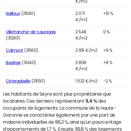
€/m2
Nailloux
(31560)
2 071
+10 %
€/m2
Villefranche-de-Lauragais
2 548
0 %
(31290)
€/m2
Calmont
(31560)
2 165 €/m2
+9 %
Baziège
(31450)
2 808
+8 %
€/m2
Cintegabelle
(31550)
1 622 €/m2
-2 %
Les habitants de Seyre sont plus propriétaires que
locataires. Ces derniers représentant
9,4 %
des
occupants de logements. La commune de la Haute-
Garonne se caractérise également par une part de
maisons individuelles de 98,3 %, ainsi qu'un pourcentage
d’appartements de 1,7 %. Ensuite, 89,8 % des logements