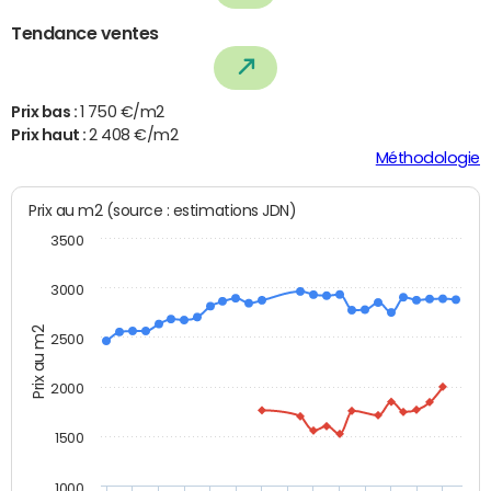
Tendance ventes
Prix bas :
1 750 €/m2
Prix haut :
2 408 €/m2
Méthodologie
Prix au m2 (source : estimations JDN)
3500
3000
Prix au m2
2500
2000
1500
1000