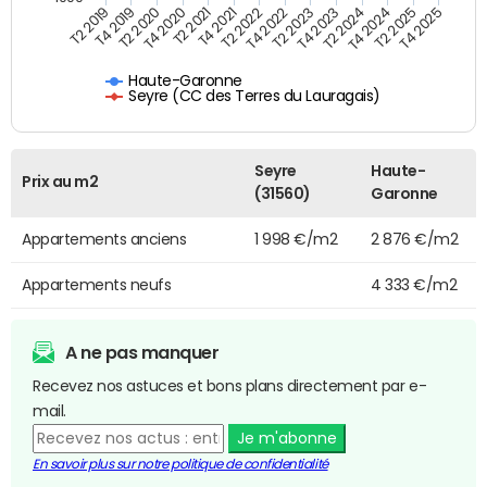
T4 2021
T2 2025
T2 2019
T4 2022
T2 2020
T4 2023
T2 2021
T4 2024
T2 2022
T4 2025
T4 2019
T2 2023
T4 2020
T2 2024
Haute-Garonne
Seyre (CC des Terres du Lauragais)
Seyre
Haute-
Prix au m2
(31560)
Garonne
Appartements anciens
1 998 €/m2
2 876 €/m2
Appartements neufs
4 333 €/m2
A ne pas manquer
Recevez nos astuces et bons plans directement par e-
mail.
Je m'abonne
En savoir plus sur notre politique de confidentialité