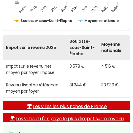
0k
2014
2024
2010
2020
2012
2022
2006
2016
2008
2018
Soulosse-sous-Saint-Élophe
Moyenne nationale
Soulosse-
Moyenne
Impôt sur le revenu 2025
sous-Saint-
nationale
Élophe
Impôt sur le revenu net
3 578 €
4 516 €
moyen par foyer imposé
Revenu fiscal de référence
31 344 €
33 939 €
moyen par foyer
Les villes les plus riches de France
Les villes où l'on paye le plus d'impôt sur le revenu