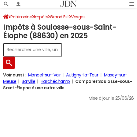
Patrimoine
Impôts
Grand Est
Vosges
Impôts à Soulosse-sous-Saint-
Soulosse-sous-Saint-Élophe
Impôt sur le revenu
Élophe (88630) en 2025
Voir aussi :
Moncel-sur-Vair
Autigny-la-Tour
Maxey-sur-
Meuse
Barville
Harchéchamp
Comparer Soulosse-sous-
Saint-Élophe à une autre ville
Mise à jour le 25/06/26