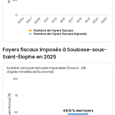
100
0
2009
2023
2017
2011
2025
2005
2019
2013
2007
2021
2015
Nombre de foyers fiscaux
Nombre de foyers fiscaux imposés
Foyers fiscaux imposés à Soulosse-sous-
Saint-Élophe en 2025
Evolution de la part de foyers imposables (Source : JDN
d'après ministère de l'Economie)
100
Part des foyers fiscaux (%)
75
48,10 % des foyers
50