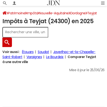
Patrimoine
Impôts
Nouvelle-Aquitaine
Dordogne
Teyjat
Impôts à Teyjat (24300) en 2025
Impôt sur le revenu
Voir aussi :
Étouars
Soudat
Javerlhac-et-la-Chapelle-
Saint-Robert
Varaignes
Le Bourdeix
Comparer Teyjat
à une autre ville
Mise à jour le 25/06/26