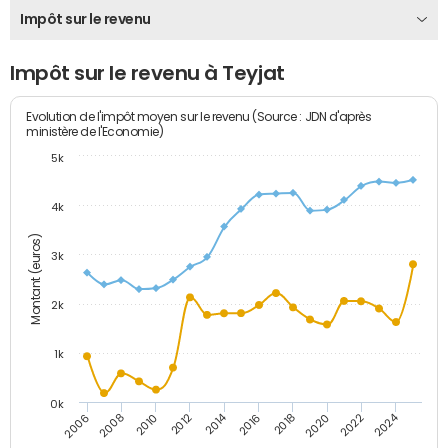
Impôt sur le revenu
Impôt sur le revenu à Teyjat
Evolution de l'impôt moyen sur le revenu (Source : JDN d'après
ministère de l'Economie)
5k
4k
Montant (euros)
3k
2k
1k
0k
2014
2024
2010
2020
2012
2022
2006
2016
2008
2018