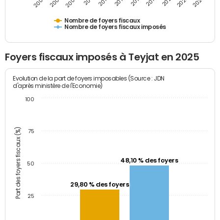
2009
2023
2017
2011
2025
2005
2019
2013
2007
2021
2015
Nombre de foyers fiscaux
Nombre de foyers fiscaux imposés
Foyers fiscaux imposés à Teyjat en 2025
Evolution de la part de foyers imposables (Source : JDN
d'après ministère de l'Economie)
100
Part des foyers fiscaux (%)
75
48,10 % des foyers
50
29,80 % des foyers
25