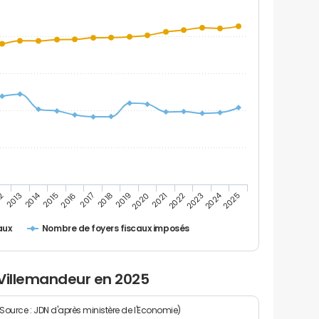
2014
2024
2019
2021
2023
2025
12
2016
2018
2020
2022
2013
2015
2017
Nombre de foyers fiscaux imposés
aux
 Villemandeur en 2025
(Source : JDN d'après ministère de l'Economie)