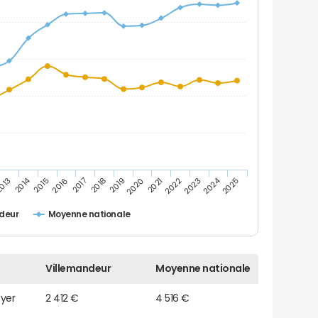
2014
2024
013
2015
2016
2017
2018
2019
2020
2021
2022
2023
2025
deur
Moyenne nationale
Villemandeur
Moyenne nationale
oyer
2 412 €
4 516 €