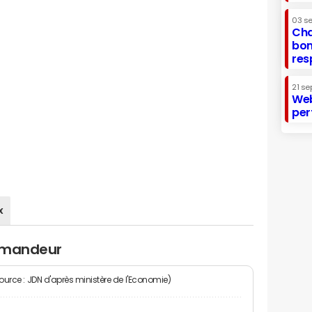
03 s
Cha
bon
res
21 se
Web
per
x
lemandeur
Source : JDN d'après ministère de l'Economie)