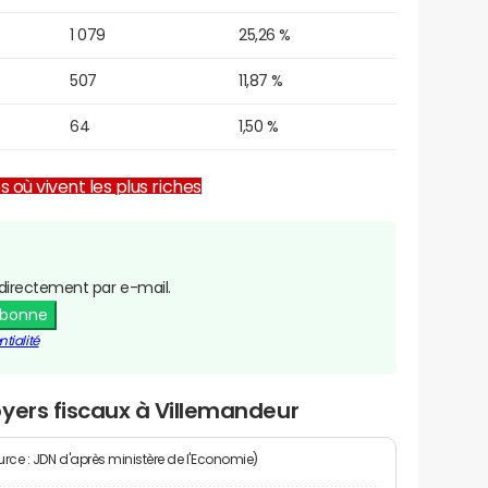
1 079
25,26 %
507
11,87 %
64
1,50 %
es où vivent les plus riches
directement par e-mail.
abonne
tialité
yers fiscaux à Villemandeur
rce : JDN d'après ministère de l'Economie)