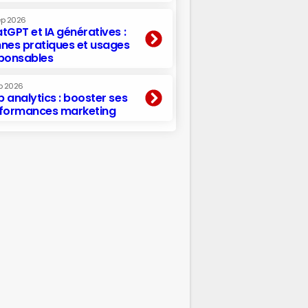
ep 2026
tGPT et IA génératives :
nes pratiques et usages
ponsables
p 2026
 analytics : booster ses
formances marketing