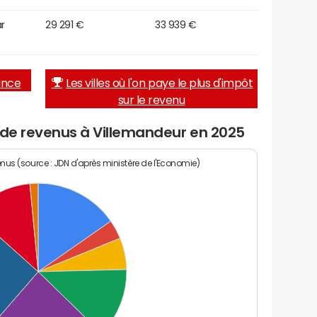
r
29 291 €
33 939 €
rance
Les villes où l'on paye le plus d'impôt
sur le revenu
 de revenus à Villemandeur en 2025
enus (source : JDN d'après ministère de l'Economie)