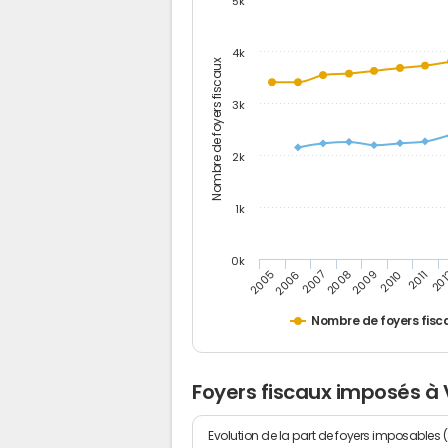
5k
4k
Nombre de foyers fiscaux
3k
2k
1k
0k
2006
2008
2010
20
2005
2007
2009
2011
Nombre de foyers fisc
Foyers fiscaux imposés à
Evolution de la part de foyers imposables 