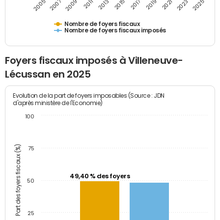
2009
2023
2017
2011
2025
2005
2019
2013
2007
2021
2015
Nombre de foyers fiscaux
Nombre de foyers fiscaux imposés
Foyers fiscaux imposés à Villeneuve-
Lécussan en 2025
Evolution de la part de foyers imposables (Source : JDN
d'après ministère de l'Economie)
100
Part des foyers fiscaux (%)
75
49,40 % des foyers
50
25