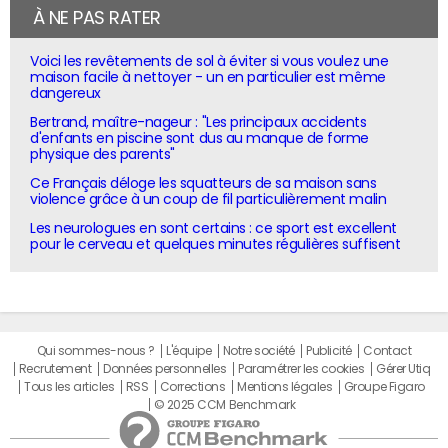
À NE PAS RATER
Voici les revêtements de sol à éviter si vous voulez une
maison facile à nettoyer - un en particulier est même
dangereux
Bertrand, maître-nageur : "Les principaux accidents
d'enfants en piscine sont dus au manque de forme
physique des parents"
Ce Français déloge les squatteurs de sa maison sans
violence grâce à un coup de fil particulièrement malin
Les neurologues en sont certains : ce sport est excellent
pour le cerveau et quelques minutes régulières suffisent
Qui sommes-nous ?
L'équipe
Notre société
Publicité
Contact
Recrutement
Données personnelles
Paramétrer les cookies
Gérer Utiq
Tous les articles
RSS
Corrections
Mentions légales
Groupe Figaro
© 2025 CCM Benchmark