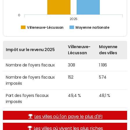
0
2025
Villeneuve-Lécussan
Moyenne nationale
Villeneuve-
Moyenne
Impôt sur le revenu 2025
Lécussan
des villes
Nombre de foyers fiscaux
308
1 186
Nombre de foyers fiscaux
152
574
imposés
Part des foyers fiscaux
49,4 %
48,1 %
imposés
Les villes où l'on paye le plus d'IFI
Les villes où vivent les plus riches