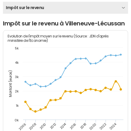
Impôt sur le revenu
Impôt sur le revenu à Villeneuve-Lécussan
Evolution de l'impôt moyen sur le revenu (Source : JDN d'après
ministère de l'Economie)
5k
4k
Montant (euros)
3k
2k
1k
0k
2014
2024
2010
2020
2012
2022
2006
2016
2008
2018