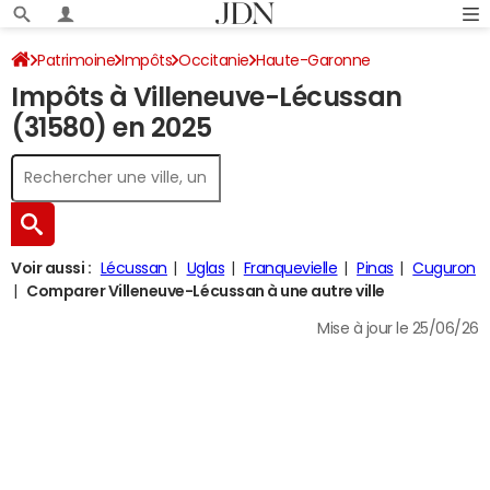
Patrimoine
Impôts
Occitanie
Haute-Garonne
Impôts à Villeneuve-Lécussan
Villeneuve-Lécussan
Impôt sur le revenu
(31580) en 2025
Voir aussi :
Lécussan
Uglas
Franquevielle
Pinas
Cuguron
Comparer Villeneuve-Lécussan à une autre ville
Mise à jour le 25/06/26