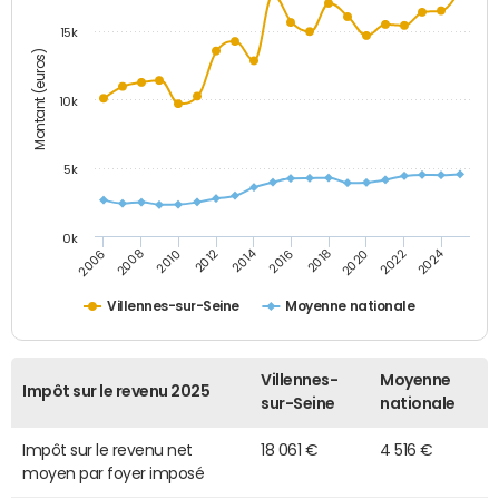
15k
Montant (euros)
10k
5k
0k
2014
2024
2006
2016
2012
2022
2010
2020
2008
2018
Villennes-sur-Seine
Moyenne nationale
Villennes-
Moyenne
Impôt sur le revenu 2025
sur-Seine
nationale
Impôt sur le revenu net
18 061 €
4 516 €
moyen par foyer imposé