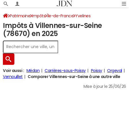
Patrimoine
Impôts
Île-de-France
Yvelines
Impôts à Villennes-sur-Seine
Villennes-sur-Seine
Impôt sur le revenu
(78670) en 2025
Voir aussi :
Médan
Carrières-sous-Poissy
Poissy
Orgeval
Vernouillet
Comparer Villennes-sur-Seine à une autre ville
Mise à jour le 25/06/26