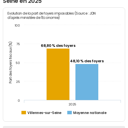
Seine en 2025
Evolution de la part de foyers imposables (Source : JDN
d'après ministère de l'Economie)
100
Part des foyers fiscaux (%)
75
68,80 % des foyers
48,10 % des foyers
50
25
0
2025
Villennes-sur-Seine
Moyenne nationale