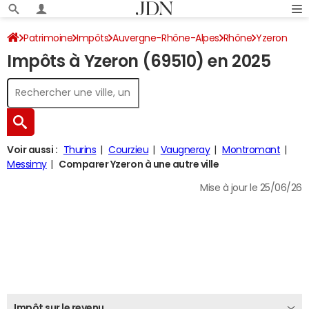
Patrimoine
Impôts
Auvergne-Rhône-Alpes
Rhône
Yzeron
Impôts à Yzeron (69510) en 2025
Impôt sur le revenu
Voir aussi :
Thurins
Courzieu
Vaugneray
Montromant
Messimy
Comparer Yzeron à une autre ville
Mise à jour le 25/06/26
Impôt sur le revenu