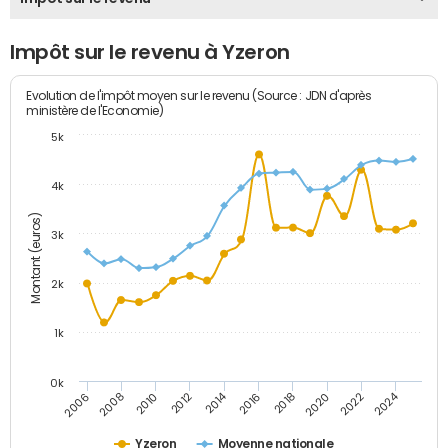
Impôt sur le revenu à Yzeron
Evolution de l'impôt moyen sur le revenu (Source : JDN d'après
ministère de l'Economie)
5k
4k
Montant (euros)
3k
2k
1k
0k
2014
2024
2010
2020
2012
2022
2006
2016
2008
2018
Yzeron
Moyenne nationale