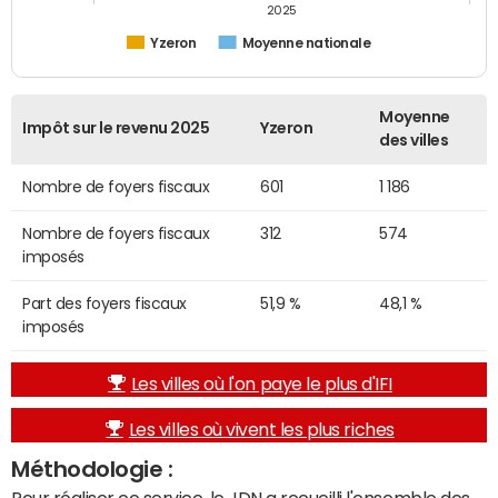
2025
Yzeron
Moyenne nationale
Moyenne
Impôt sur le revenu 2025
Yzeron
des villes
Nombre de foyers fiscaux
601
1 186
Nombre de foyers fiscaux
312
574
imposés
Part des foyers fiscaux
51,9 %
48,1 %
imposés
Les villes où l'on paye le plus d'IFI
Les villes où vivent les plus riches
Méthodologie :
Pour réaliser ce service, le JDN a recueilli l'ensemble des