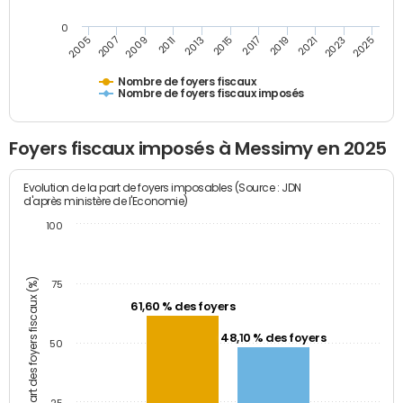
0
2023
2005
2009
2013
2017
2021
2025
2007
2011
2015
2019
Nombre de foyers fiscaux
Nombre de foyers fiscaux imposés
Foyers fiscaux imposés à Messimy en 2025
Evolution de la part de foyers imposables (Source : JDN
d'après ministère de l'Economie)
100
Part des foyers fiscaux (%)
75
61,60 % des foyers
48,10 % des foyers
50