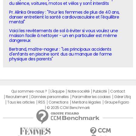
du silence, voitures, motos et vélos y sont interdits
Pr. Alinka Greasley : "Pour les femmes de plus de 40 ans,
danser entretient la santé cardiovasculaire et l'équilibre
mental"
Voici les revêtements de sol à éviter si vous voulez une
maison facile à nettoyer - un en particulier est même
dangereux
Bertrand, maître-nageur : "Les principaux accidents
d'enfants en piscine sont dus au manque de forme
physique des parents"
Qui sommes-nous ?
L'équipe
Notre société
Publicité
Contact
Recrutement
Données personnelles
Paramétrer les cookies
Gérer Utiq
Tous les articles
RSS
Corrections
Mentions légales
Groupe Figaro
© 2025 CCM Benchmark