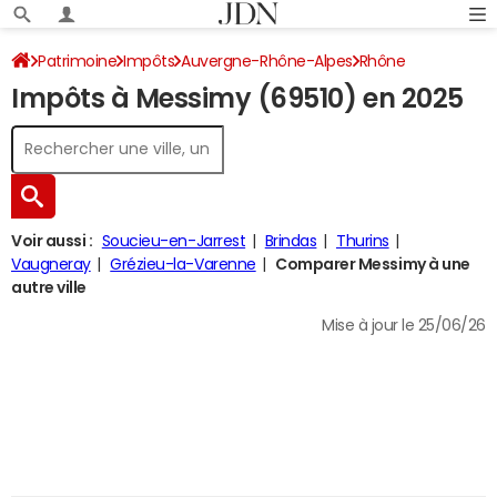
Patrimoine
Impôts
Auvergne-Rhône-Alpes
Rhône
Impôts à Messimy (69510) en 2025
Messimy
Impôt sur le revenu
Voir aussi :
Soucieu-en-Jarrest
Brindas
Thurins
Vaugneray
Grézieu-la-Varenne
Comparer Messimy à une
autre ville
Mise à jour le 25/06/26