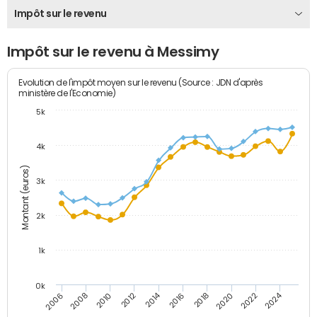
Impôt sur le revenu
Impôt sur le revenu à Messimy
Evolution de l'impôt moyen sur le revenu (Source : JDN d'après
ministère de l'Economie)
5k
4k
Montant (euros)
3k
2k
1k
0k
2014
2024
2010
2020
2012
2022
2006
2016
2008
2018