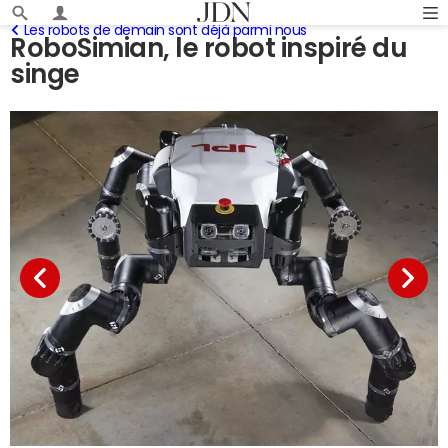
Les robots de demain sont déjà parmi nous
RoboSimian, le robot inspiré du
singe