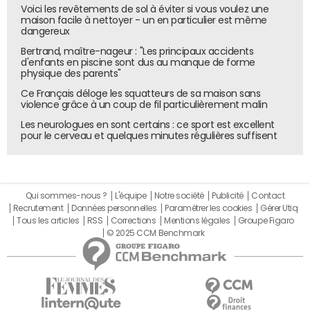
Voici les revêtements de sol à éviter si vous voulez une
maison facile à nettoyer - un en particulier est même
dangereux
Bertrand, maître-nageur : "Les principaux accidents
d'enfants en piscine sont dus au manque de forme
physique des parents"
Ce Français déloge les squatteurs de sa maison sans
violence grâce à un coup de fil particulièrement malin
Les neurologues en sont certains : ce sport est excellent
pour le cerveau et quelques minutes régulières suffisent
Qui sommes-nous ?
L'équipe
Notre société
Publicité
Contact
Recrutement
Données personnelles
Paramétrer les cookies
Gérer Utiq
Tous les articles
RSS
Corrections
Mentions légales
Groupe Figaro
© 2025 CCM Benchmark