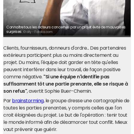
Connaître tous les acteurs concernés par un projet évite de mauvaises
surprises.
© olly - Fotolia.com
Clients, fournisseurs, donneurs d'ordre... Des partenaires
extérieurs participent plus ou moins directement au
projet. Du moins, l'équipe doit garder en tête qu'elles
peuvent interférer dans leur travail, de façon positive
comme négative.
"Si une équipe n'identifie pas
suffisamment tôt une partie prenante, elle se risque à
son refus"
, avertit Sophie Buer-Chemin.
Par
brainstorming
, le groupe dresse une cartographie de
toutes les parties prenantes, y compris celles que l'on
croit éloignées du projet. Le but de l'opération : tenir tout
le monde informé afin de désamorcer tout conflit. Mieux
vaut prévenir que guérir.