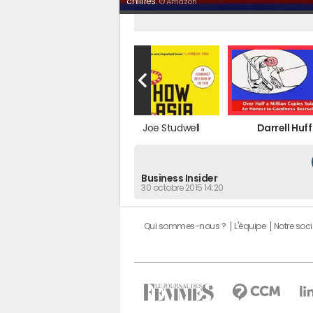
chiffres.
© Amazon
Eula Biss
Joe Studwell
Darrell Huff
Business Insider
30 octobre 2015 14:20
Qui sommes-nous ?
L'équipe
Notre soci