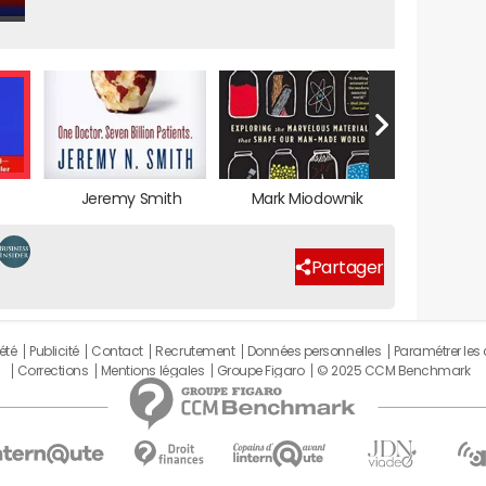
Jeremy Smith
Mark Miodownik
Partager
été
Publicité
Contact
Recrutement
Données personnelles
Paramétrer les
Corrections
Mentions légales
Groupe Figaro
© 2025 CCM Benchmark