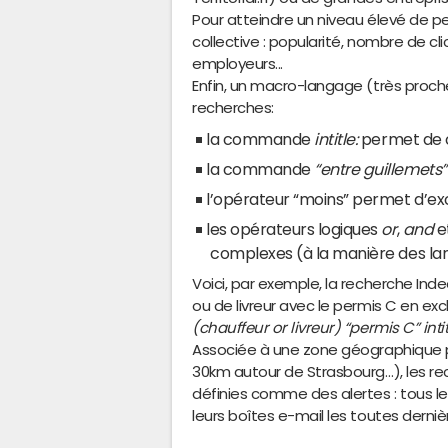
Pour atteindre un niveau élevé de pert
collective : popularité, nombre de cl
employeurs...
Enfin, un macro-langage (très proche
recherches:
la commande
intitle:
permet de c
la commande
“entre guillemets”
l’opérateur “moins” permet d’ex
les opérateurs logiques
or
,
and
e
complexes (à la manière des l
Voici, par exemple, la recherche Ind
ou de livreur avec le permis C en exc
(chauffeur or livreur) “permis C” int
Associée à une zone géographique p
30km autour de Strasbourg…), les r
définies comme des alertes : tous le
leurs boîtes e-mail les toutes derniè