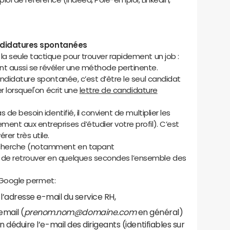
 candidatures spontanées
a seule tactique pour trouver rapidement un job :
t aussi se révéler une méthode pertinente.
ndidature spontanée, c’est d’être le seul candidat
r lorsquel'on écrit une
lettre de candidature
de besoin identifié, il convient de multiplier les
nt aux entreprises d’étudier votre profil). C’est
er très utile.
echerche (notamment en tapant
 de retrouver en quelques secondes l’ensemble des
de Google permet:
l’adresse e-mail du service RH,
email (
prenom.nom@domaine.com
en général)
 en déduire l’e-mail des dirigeants (identifiables sur