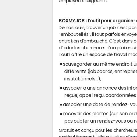
employeurs exigeants.
BOXMYJOB
: l’outil pour organise
De nos jours, trouver un job n’est pa
“embouteillés”, il faut parfois envoy
entretien d’embauche. C’est dans c
d’aider les chercheurs d’emploi en si
L’outil offre un espace de travail m
sauvegarder au même endroit un l
différents (jobboards, entreprise
institutionnels…),
associer à une annonce des info
reçue, appel reçu, coordonnées d
associer une date de rendez-vo
recevoir des alertes (sur son or
pas oublier un rendez-vous ou n
Gratuit et conçu pour les chercheurs
particulièrement utile aux sites d’em