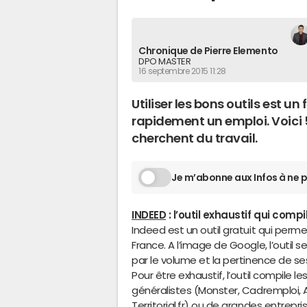
Chronique de Pierre Elemento
DPO MASTER
16 septembre 2015 11:28
Utiliser les bons outils est u
rapidement un emploi. Voici 5
cherchent du travail.
Je m’abonne aux Infos à ne p
INDEED
: l’outil exhaustif qui compi
Indeed est un outil gratuit qui per
France. A l’image de Google, l’outil
par le volume et la pertinence de ses
Pour être exhaustif, l’outil compile le
généralistes (Monster, Cadremploi, A
Territorial.fr) ou de grandes entrepri