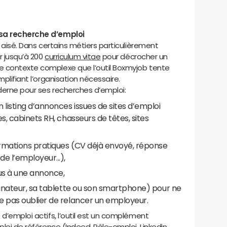
r sa recherche d’emploi
s aisé. Dans certains métiers particulièrement
er jusqu’à 200
curriculum vitae
pour décrocher un
e contexte complexe que l’outil Boxmyjob tente
mplifiant l’organisation nécessaire.
oderne pour ses recherches d’emploi:
isting d’annonces issues de sites d’emploi
s, cabinets RH, chasseurs de têtes, sites
rmations pratiques (CV déjà envoyé, réponse
e l’employeur...),
us à une annonce,
dinateur, sa tablette ou son smartphone) pour ne
e pas oublier de relancer un employeur.
 d’emploi actifs, l’outil est un complément
ploi de référence (Indeed, Pôle-emploi, Linkedin,