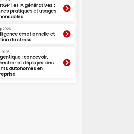
ep 2026
tGPT et IA génératives :
nes pratiques et usages
ponsables
ep 2026
elligence émotionnelle et
tion du stress
t 2026
agentique : concevoir,
hestrer et déployer des
nts autonomes en
reprise