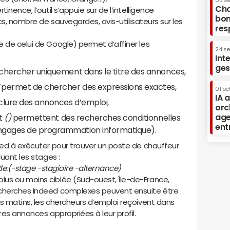
03 s
Cha
inence, l’outil s’appuie sur de l’intelligence
bon
ics, nombre de sauvegardes, avis-utilisateurs sur les
res
 de celui de Google) permet d’affiner les
24 s
Int
ges
hercher uniquement dans le titre des annonces,
permet de chercher des expressions exactes,
01 oc
IA 
clure des annonces d’emploi,
orc
age
t
()
permettent des recherches conditionnelles
ent
angages de programmation informatique).
eed à exécuter pour trouver un poste de chauffeur
luant les stages :
itle:(-stage -stagiaire -alternance)
lus ou moins ciblée (Sud-ouest, Île-de-France,
echerches Indeed complexes peuvent ensuite être
s matins, les chercheurs d’emploi reçoivent dans
res annonces appropriées à leur profil.