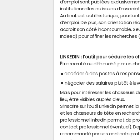
d’emploi sont publiées exclusiveme
institutionnelles ou issues d’associat
Au final, cet outil historique, pourta
d’emploi. De plus, son orientation ré
accroît son côté incontournable. S
Indeed) pour affiner les recherches (
LINKEDIN
: l’outil pour séduire les
Être recruté ou débauché par un chas
accéder à des postes à responsa
négocier des salaires plutôt élev
Mais pour intéresser les chasseurs d
lieu, être visibles auprès d’eux.
S’inscrire sur l’outil Linkedin permet l
et les chasseurs de tête en recherche
professionnel linkedin permet de p
contact professionnel éventuel). Dep
recommandé par ses contacts profes