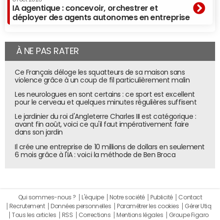
IA agentique : concevoir, orchestrer et
déployer des agents autonomes en entreprise
À NE PAS RATER
Ce Français déloge les squatteurs de sa maison sans
violence grâce à un coup de fil particulièrement malin
Les neurologues en sont certains : ce sport est excellent
pour le cerveau et quelques minutes régulières suffisent
Le jardinier du roi d'Angleterre Charles III est catégorique :
avant fin août, voici ce qu'il faut impérativement faire
dans son jardin
Il crée une entreprise de 10 millions de dollars en seulement
6 mois grâce à l'IA : voici la méthode de Ben Broca
Qui sommes-nous ?
L'équipe
Notre société
Publicité
Contact
Recrutement
Données personnelles
Paramétrer les cookies
Gérer Utiq
Tous les articles
RSS
Corrections
Mentions légales
Groupe Figaro