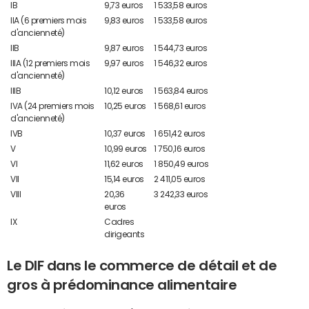
IB
9,73 euros
1 533,58 euros
IIA (6 premiers mois
9,83 euros
1 533,58 euros
d'ancienneté)
IIB
9,87 euros
1 544,73 euros
IIIA (12 premiers mois
9,97 euros
1 546,32 euros
d'ancienneté)
IIIB
10,12 euros
1 563,84 euros
IVA (24 premiers mois
10,25 euros
1 568,61 euros
d'ancienneté)
IVB
10,37 euros
1 651,42 euros
V
10,99 euros
1 750,16 euros
VI
11,62 euros
1 850,49 euros
VII
15,14 euros
2 411,05 euros
VIII
20,36
3 242,33 euros
euros
IX
Cadres
dirigeants
Le DIF dans le commerce de détail et de
gros à prédominance alimentaire