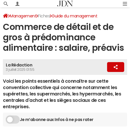
Management
Fiches
Guide du management
Commerce de détail et de
Conventions collectives
gros à prédominance
alimentaire : salaire, préavis
La Rédaction
3 juillet 2025 01:55
Voici les points essentiels à connaître sur cette
convention collective qui concerne notamment les
supérettes, les supermarchés, les hypermarchés, les
centrales d'achat et les sièges sociaux de ces
entreprises.
Je m’abonne aux Infos à ne pas rater