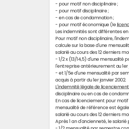
- pour motif non disciplinaire ;
- pour motif disciplinaire ;
- en cas de condamnation ;
- pour motif économique (le
licen
Les indemnités sont différentes en
Pour motif non disciplinaire, l'indem
calcule sur la base d'une mensualit
salarié au cours des 12 derniers mo
- 1/2 x (13/14,5) d'une mensualit
l'entreprise antérieurement au 1er 
- et 1/5e d'une mensualité par se
acquis à partir du 1er janvier 2002.
L'indemnité légale de licenciement
disciplinaire ou en cas de condamn
En cas de licenciement pour motif 
mensualité de référence est égale 
salarié au cours des 12 derniers moi
Après 1 an d'ancienneté, le salarié
- 1/2 mensualité par semestre com