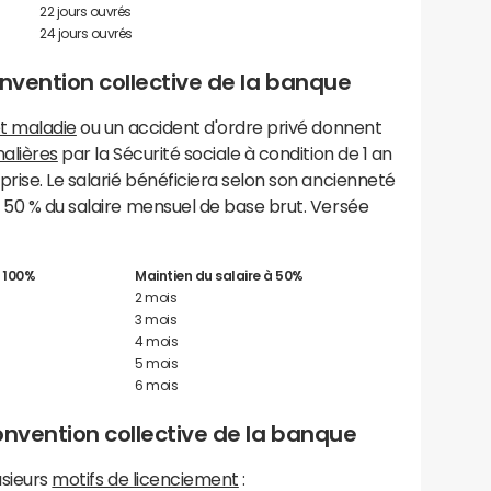
22 jours ouvrés
24 jours ouvrés
onvention collective de la banque
t maladie
ou un accident d'ordre privé donnent
nalières
par la Sécurité sociale à condition de 1 an
prise. Le salarié bénéficiera selon son ancienneté
 50 % du salaire mensuel de base brut. Versée
à 100%
Maintien du salaire à 50%
2 mois
3 mois
4 mois
5 mois
6 mois
onvention collective de la banque
usieurs
motifs de licenciement
: