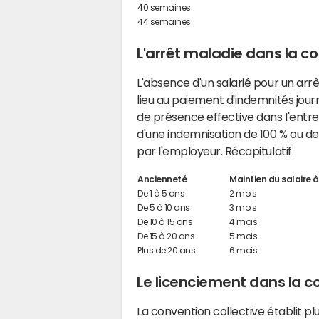
40 semaines
44 semaines
L'arrêt maladie dans la c
L'absence d'un salarié pour un
arrê
lieu au paiement d'
indemnités jour
de présence effective dans l'entre
d'une indemnisation de 100 % ou de
par l'employeur. Récapitulatif.
Ancienneté
Maintien du salaire 
De 1 à 5 ans
2 mois
De 5 à 10 ans
3 mois
De 10 à 15 ans
4 mois
De 15 à 20 ans
5 mois
Plus de 20 ans
6 mois
Le licenciement dans la c
La convention collective établit pl