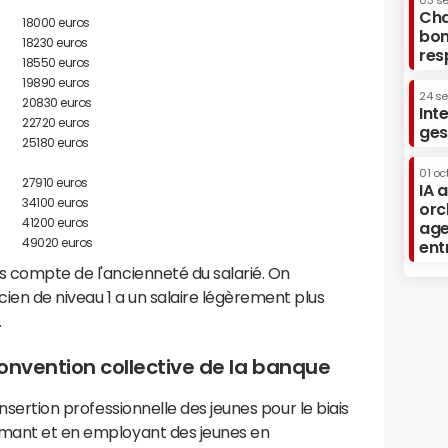
03 s
Cha
18000 euros
bon
18230 euros
res
18550 euros
19890 euros
24 s
20830 euros
Int
22720 euros
ges
25180 euros
01 oc
27910 euros
IA 
34100 euros
orc
41200 euros
age
49020 euros
ent
s compte de l'ancienneté du salarié. On
en de niveau 1 a un salaire légèrement plus
.
onvention collective de la banque
'insertion professionnelle des jeunes pour le biais
ormant et en employant des jeunes en