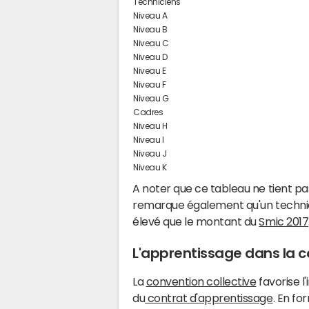
Techniciens
Niveau A
Niveau B
Niveau C
Niveau D
Niveau E
Niveau F
Niveau G
Cadres
Niveau H
Niveau I
Niveau J
Niveau K
A noter que ce tableau ne tient pa
remarque également qu'un technici
élevé que le montant du
Smic 2017
L'apprentissage dans la c
La
convention collective
favorise l
du
contrat d'apprentissage
. En f