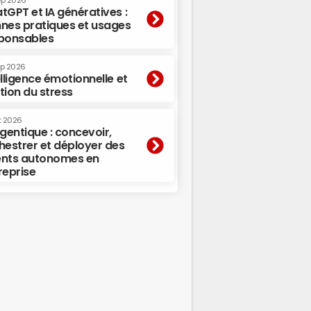
ep 2026
tGPT et IA génératives :
nes pratiques et usages
ponsables
ep 2026
elligence émotionnelle et
tion du stress
t 2026
agentique : concevoir,
hestrer et déployer des
nts autonomes en
reprise