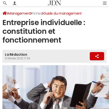
Management
Fiches
Guide du management
Entreprise individuelle :
Création d'entreprise
constitution et
fonctionnement
La Rédaction
21 février 2022 17:34