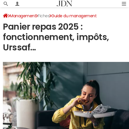
Management
Fiches
Guide du management
Panier repas 2025 :
Primes et avantages
fonctionnement, impôts,
Urssaf...