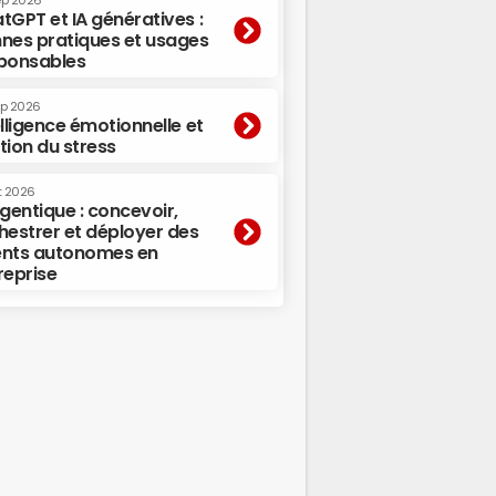
ep 2026
tGPT et IA génératives :
nes pratiques et usages
ponsables
ep 2026
elligence émotionnelle et
tion du stress
t 2026
agentique : concevoir,
hestrer et déployer des
nts autonomes en
reprise