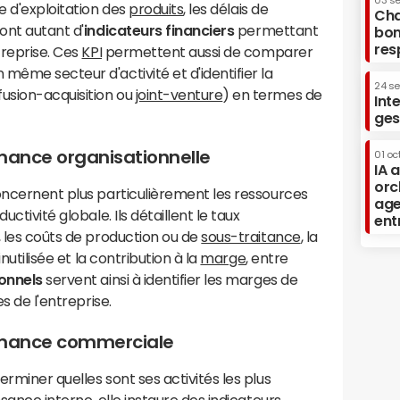
03 s
le d'exploitation des
produits
, les délais de
Cha
ont autant d'
indicateurs financiers
permettant
bon
res
treprise. Ces
KPI
permettent aussi de comparer
même secteur d'activité et d'identifier la
24 s
usion-acquisition ou
joint-venture
) en termes de
Int
ges
rmance organisationnelle
01 oc
IA 
orc
oncernent plus particulièrement les ressources
age
ctivité globale. Ils détaillent le taux
ent
, les coûts de production ou de
sous-traitance
, la
 inutilisée et la contribution à la
marge
, entre
ionnels
servent ainsi à identifier les marges de
es de l'entreprise.
ormance commerciale
rminer quelles sont ses activités les plus