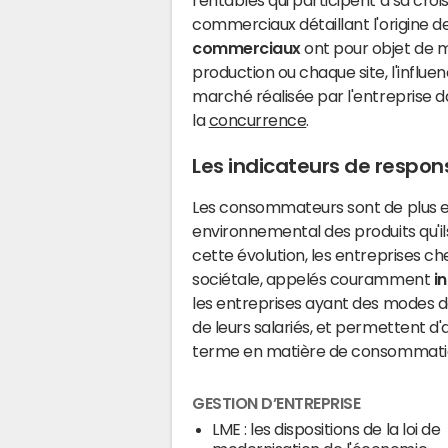
rentables qui participent à sa croi
commerciaux détaillant l'origine d
commerciaux
ont pour objet de m
production ou chaque site, l'influ
marché réalisée par l'entreprise 
la
concurrence
.
Les indicateurs de respons
Les consommateurs sont de plus en
environnemental des produits qu'i
cette évolution, les entreprises c
sociétale, appelés couramment
i
les entreprises ayant des modes 
de leurs salariés, et permettent d
terme en matière de consommation
GESTION D’ENTREPRISE
LME : les dispositions de la loi de