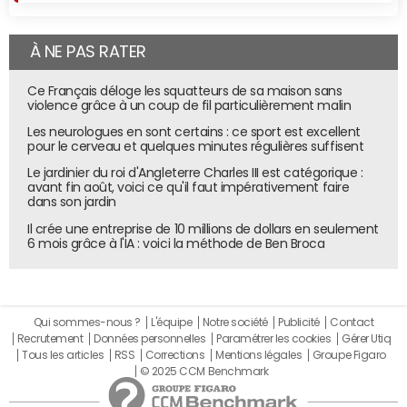
À NE PAS RATER
Ce Français déloge les squatteurs de sa maison sans
violence grâce à un coup de fil particulièrement malin
Les neurologues en sont certains : ce sport est excellent
pour le cerveau et quelques minutes régulières suffisent
Le jardinier du roi d'Angleterre Charles III est catégorique :
avant fin août, voici ce qu'il faut impérativement faire
dans son jardin
Il crée une entreprise de 10 millions de dollars en seulement
6 mois grâce à l'IA : voici la méthode de Ben Broca
Qui sommes-nous ?
L'équipe
Notre société
Publicité
Contact
Recrutement
Données personnelles
Paramétrer les cookies
Gérer Utiq
Tous les articles
RSS
Corrections
Mentions légales
Groupe Figaro
© 2025 CCM Benchmark