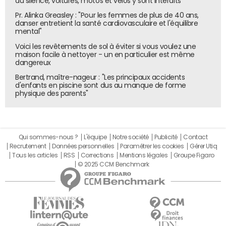
du silence, voitures, motos et vélos y sont interdits
Pr. Alinka Greasley : "Pour les femmes de plus de 40 ans,
danser entretient la santé cardiovasculaire et l'équilibre
mental"
Voici les revêtements de sol à éviter si vous voulez une
maison facile à nettoyer - un en particulier est même
dangereux
Bertrand, maître-nageur : "Les principaux accidents
d'enfants en piscine sont dus au manque de forme
physique des parents"
Qui sommes-nous ?
L'équipe
Notre société
Publicité
Contact
Recrutement
Données personnelles
Paramétrer les cookies
Gérer Utiq
Tous les articles
RSS
Corrections
Mentions légales
Groupe Figaro
© 2025 CCM Benchmark